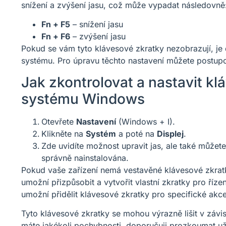
snížení a zvýšení jasu, což může vypadat následovně
Fn + F5
– snížení jasu
Fn + F6
– zvýšení jasu
Pokud se vám tyto klávesové zkratky nezobrazují, je
systému. Pro úpravu těchto nastavení můžete postupo
Jak zkontrolovat a nastavit kl
systému Windows
Otevřete
Nastavení
(Windows + I).
Klikněte na
Systém
a poté na
Displej
.
Zde uvidíte možnost upravit jas, ale také můžete
správně nainstalována.
Pokud vaše zařízení nemá vestavěné klávesové zkratky
umožní přizpůsobit a vytvořit vlastní zkratky pro říz
umožní přidělit klávesové zkratky pro specifické akce
Tyto klávesové zkratky se mohou výrazně lišit v závi
máte jakékoli pochybnosti, doporučuji prozkoumat u