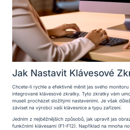
Jak Nastavit Klávesové Z
Chcete-li rychle a efektivně měnit jas svého monito
integrované klávesové zkratky. Tyto zkratky vám umo
museli procházet složitými nastaveními. Je však důle
záviset na výrobci vaší klávesnice a typu zařízení.
Jedním z nejběžnějších způsobů, jak upravit jas obraz
funkčními klávesami (F1-F12). Například na mnoha no