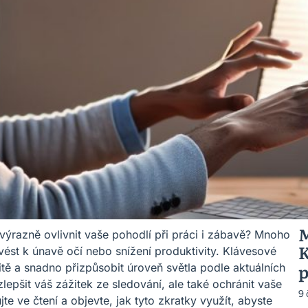
M
 výrazně ovlivnit vaše pohodlí při práci i zábavě? Mnoho
K
ést k únavě očí nebo snížení produktivity. Klávesové
p
ě a snadno přizpůsobit úroveň světla podle aktuálních
pšit váš zážitek ze sledování, ale také ochránit vaše
9
 ve čtení a objevte, jak tyto zkratky využít, abyste