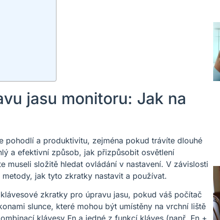
avu jasu monitoru: Jak na
pohodlí a produktivitu, zejména pokud trávíte dlouhé
lý a efektivní způsob, jak přizpůsobit osvětlení
museli složitě hledat ovládání v nastavení. V závislosti
 metody, jak tyto zkratky nastavit a používat.
 klávesové zkratky pro úpravu jasu, pokud váš počítač
konami slunce, které mohou být umístěny na vrchní liště
kombinací klávesy Fn a jedné z funkcí kláves (např. Fn +