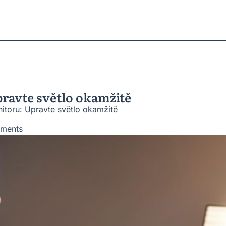
ratky
ů
roblémů
vesnic
pravte světlo okamžitě
itoru: Upravte světlo okamžitě
ments