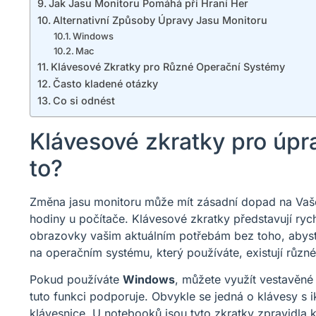
Jak Jasu Monitoru Pomáhá při Hraní Her
Alternativní Způsoby Úpravy Jasu Monitoru
Windows
Mac
Klávesové Zkratky pro Různé Operační Systémy
Často kladené otázky
Co si odnést
Klávesové zkratky pro úpr
to?
Změna jasu monitoru může mít zásadní dopad na Vaše 
hodiny u počítače. Klávesové zkratky představují rych
obrazovky vašim aktuálním potřebám bez toho, abyste 
na operačním systému, který používáte, existují různé
Pokud používáte
Windows
, můžete využít vestavěné
tuto funkci podporuje. Obvykle se jedná o klávesy s i
klávesnice. U notebooků jsou tyto zkratky zpravidla 