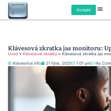
Kontakt
Klávesové Zk
Psaní Text
Řešení P
Typy Klá
Klávesová zkratka jas monitoru: U
Úvod
»
Klávesové zkratky
»
Klávesová zkratka jas mon
Klávesnice.info
21 října, 2025
1:01 pm
No Com