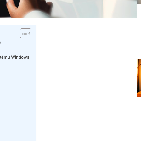
?
systému Windows
í