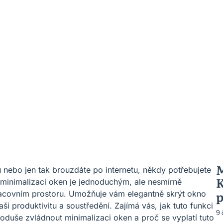
M
u nebo jen tak brouzdáte po internetu, někdy potřebujete
K
 minimalizaci oken je jednoduchým, ale nesmírně
p
 pracovním prostoru. Umožňuje vám elegantně skrýt okno
i produktivitu a soustředění. Zajímá vás, jak tuto funkci
9
noduše zvládnout minimalizaci oken a proč se vyplatí tuto