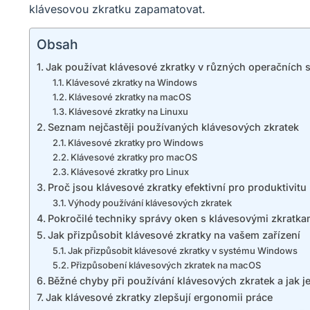
klávesovou zkratku zapamatovat.
Obsah
Jak používat klávesové zkratky v různých operačních
Klávesové zkratky na Windows
Klávesové zkratky na macOS
Klávesové zkratky na Linuxu
Seznam nejčastěji používaných klávesových zkratek
Klávesové zkratky pro Windows
Klávesové zkratky pro macOS
Klávesové zkratky pro Linux
Proč jsou klávesové zkratky efektivní pro produktivitu
Výhody používání klávesových zkratek
Pokročilé techniky správy oken s klávesovými zkratka
Jak přizpůsobit klávesové zkratky na vašem zařízení
Jak přizpůsobit klávesové zkratky v systému Windows
Přizpůsobení klávesových zkratek na macOS
Běžné chyby při používání klávesových zkratek a jak je
Jak klávesové zkratky zlepšují ergonomii práce