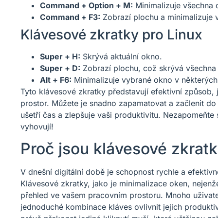
Command + Option + M:
Minimalizuje všechna o
Command + F3:
Zobrazí plochu a minimalizuje 
Klávesové zkratky pro Linux
Super + H:
Skrývá aktuální okno.
Super + D:
Zobrazí plochu, což skrývá všechna
Alt + F6:
Minimalizuje vybrané okno v některých
Tyto klávesové zkratky představují efektivní způsob, 
prostor. Můžete je snadno zapamatovat a začlenit d
ušetří čas a zlepšuje vaši produktivitu. Nezapomeňte s
vyhovují!
Proč jsou klávesové zkratk
V dnešní digitální době je schopnost rychle a efekti
Klávesové zkratky, jako je minimalizace oken, nejenže
přehled ve vašem pracovním prostoru. Mnoho uživat
jednoduché kombinace kláves ovlivnit jejich produkti