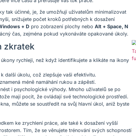
bere více času a přerušuje váš tok práce.
y tak účinné, je, že umožňují uživatelům minimalizovat
 myši, snižujete počet kroků potřebných k dosažení
Windows + D
pro zobrazení plochy nebo
Alt + Space, N
vzácný čas, zejména pokud vykonáváte opakované úkoly.
 zkratek
ony rychleji, než když identifikujete a klikáte na ikony
 další úkolu, což zlepšuje vaši efektivitu.
znamená méně namáhání rukou a zápěstí.
inést i psychologické výhody. Mnoho uživatelů se po
ože mají pocit, že ovládají své technologické prostředí.
kna, můžete se soustředit na svůj hlavní úkol, aniž byste
edkem ke zrychlení práce, ale také k dosažení vyšší
ostorem. Tím, že se věnujete trénování svých schopností