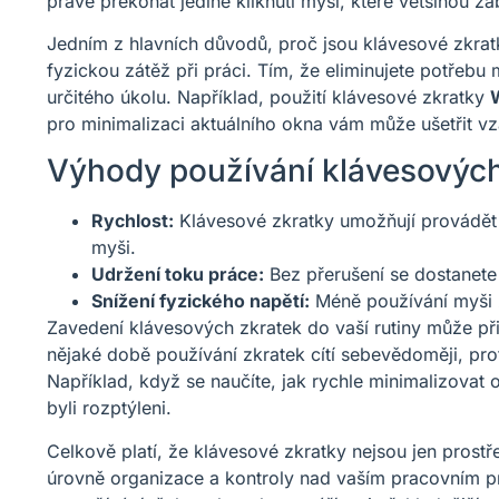
právě překonat jediné kliknutí myší, které většinou za
Jedním z hlavních důvodů, proč jsou klávesové zkratk
fyzickou zátěž při práci. Tím, že eliminujete potřebu
určitého úkolu. Například, použití klávesové zkratky
pro minimalizaci aktuálního okna vám může ušetřit 
Výhody používání klávesových
Rychlost:
Klávesové zkratky umožňují provádět úk
myši.
Udržení toku práce:
Bez přerušení se dostanete k
Snížení fyzického napětí:
Méně používání myši 
Zavedení klávesových zkratek do vaší rutiny může př
nějaké době používání zkratek cítí sebevědoměji, prot
Například, když se naučíte, jak rychle minimalizovat o
byli rozptýleni.
Celkově platí, že klávesové zkratky nejsou jen prostř
úrovně organizace a kontroly nad vaším pracovním pr