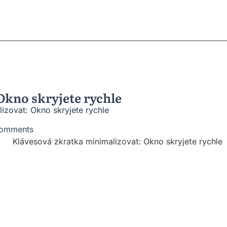
ratky
ů
roblémů
vesnic
Okno skryjete rychle
izovat: Okno skryjete rychle
omments