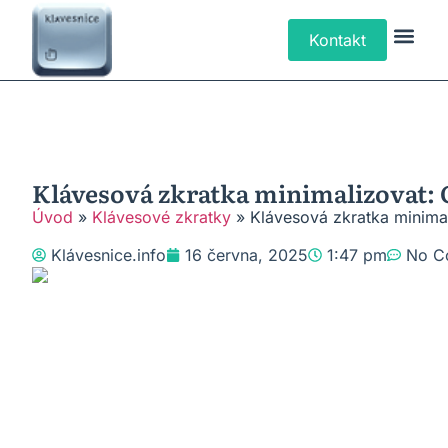
Kontakt
Klávesové Zk
Psaní Text
Řešení P
Typy Klá
Klávesová zkratka minimalizovat: 
Úvod
»
Klávesové zkratky
»
Klávesová zkratka minimal
Klávesnice.info
16 června, 2025
1:47 pm
No C