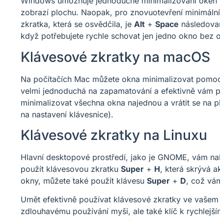
Windows umožňuje jednoduché minimalizování oken p
zobrazí plochu. Naopak, pro znovuotevření minimální
zkratka, která se osvědčila, je
Alt
+
Space
následov
když potřebujete rychle schovat jen jedno okno bez ov
Klávesové zkratky na macOS
Na počítačích Mac můžete okna minimalizovat pomoc
velmi jednoduchá na zapamatování a efektivně vám 
minimalizovat všechna okna najednou a vrátit se na p
na nastavení klávesnice).
Klávesové zkratky na Linuxu
Hlavní desktopové prostředí, jako je GNOME, vám na
použít klávesovou zkratku
Super
+
H
, která skrývá a
okny, můžete také použít klávesu
Super
+
D
, což vá
Umět efektivně používat klávesové zkratky ve vašem
zdlouhavému používání myši, ale také klíč k rychlejš