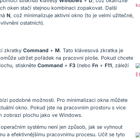
omocí stisknutí klávesy
Windows
+
D
, což okamžitě
ch oken stačí stejnou kombinaci zopakovat. Další
aná
N
, což minimalizuje aktivní okno (to je velmi užitečné,
livnění ostatních).
í zkratky
Command
+
M
. Tato klávesová zkratka je
pomůže udržet pořádek na pracovní ploše. Pokud chcete
lochu, stiskněte
Command
+
F3
(nebo
Fn
+
F11
, záleží
bízí podobné možnosti. Pro minimalizaci okna můžete
ktuální okno. Pokud jste na pracovním prostoru s více
m zobrazí plochu jako ve Windows.
 operačním systému není jen způsob, jak se vyhnout
ímu a efektivnějšímu pracovnímu procesu. Učit se tyto