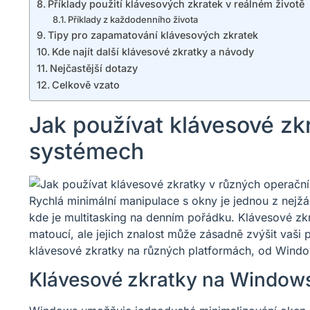
Příklady použití klávesových zkratek v reálném životě
Příklady z každodenního života
Tipy pro zapamatování klávesových zkratek
Kde najít další klávesové zkratky a návody
Nejčastější dotazy
Celkově vzato
Jak používat klávesové zk
systémech
Rychlá minimální manipulace s okny je jednou z nejž
kde je multitasking na denním pořádku. Klávesové zk
matoucí, ale jejich znalost může zásadně zvýšit vaši 
klávesové zkratky na různých platformách, od Wind
Klávesové zkratky na Window