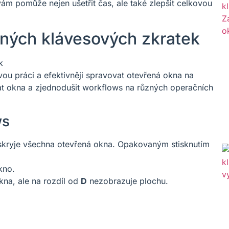
ám pomůže nejen ušetřit čas, ale také zlepšit celkovou
aných klávesových zkratek
vou práci a efektivněji spravovat otevřená okna na
t okna a zjednodušit workflows na různých operačních
ws
 skryje všechna otevřená okna. Opakovaným stisknutím
kno.
na, ale na rozdíl od
D
nezobrazuje plochu.