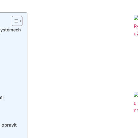
 systémech
mi
 opravit