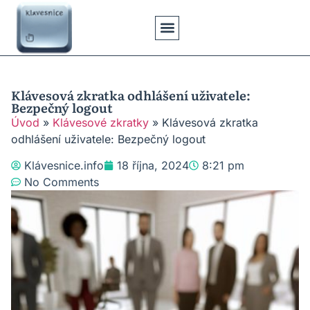
Klávesové Zkratky
Psaní Textů
Řešení Problémů
Typy Klávesnic
Klávesová zkratka odhlášení uživatele:
Bezpečný logout
Úvod
»
Klávesové zkratky
»
Klávesová zkratka
odhlášení uživatele: Bezpečný logout
Klávesnice.info
18 října, 2024
8:21 pm
No Comments