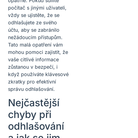
opatrně. Pokud sdílíte
počítač s jinými uživateli,
vždy se ujistěte, že se
odhlašujete ze svého
účtu, aby se zabránilo
nežádoucím přístupům.
Tato malá opatření vám
mohou pomoci zajistit, že
vaše citlivé informace
zůstanou v bezpečí, i
když používáte klávesové
zkratky pro efektivní
správu odhlašování.
Nejčastější
chyby při
odhlašování
a jak se jim