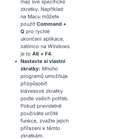
mají své specifické
zkratky. Například
na Macu můžete
použít
Command +
Q
pro rychlé
ukončení aplikace,
zatímco na Windows
je to
Alt + F4
.
Nastavte si vlastní
zkratky:
Mnoho
programů umožňuje
přizpůsobit
klávesové zkratky
podle vašich potřeb.
Pokud pravidelně
používáte určité
funkce, zvažte jejich
přiřazení k těmto
zkratkám.