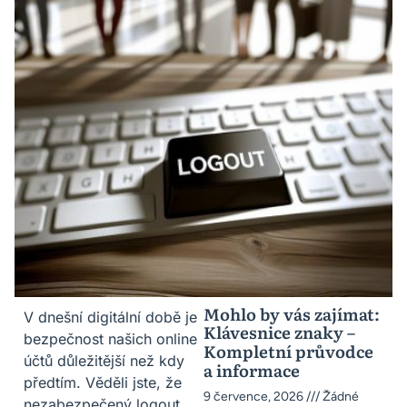
Mohlo by vás zajímat:
V dnešní digitální době je
Klávesnice znaky –
bezpečnost našich online
Kompletní průvodce
účtů důležitější než kdy
a informace
předtím. Věděli jste, že
9 července, 2026
Žádné
nezabezpečený logout