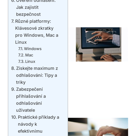
Ověření odhlášení:
Jak zajistit
bezpečnost
Různé platformy:
Klávesové zkratky
pro Windows, Mac a
Linux
Windows
Mac
Linux
Získejte maximum z
odhlašování: Tipy a
triky
Zabezpečení
přihlašování a
odhlašování
uživatele
Praktické příklady a
návody k
efektivnímu