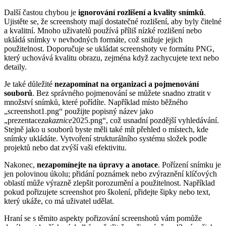
Další častou chybou je
ignorování rozlišení a kvality snímků
.
Ujistěte se, že screenshoty mají dostatečné rozlišení, aby byly čitelné
a kvalitní. Mnoho uživatelů používá příliš nízké rozlišení nebo
ukládá snímky v nevhodných formáte, což snižuje jejich
použitelnost. Doporučuje se ukládat screenshoty ve formátu PNG,
který uchovává kvalitu obrazu, zejména když zachycujete text nebo
detaily.
Je také důležité
nezapomínat na organizaci a pojmenování
souborů
. Bez správného pojmenování se můžete snadno ztratit v
množství snímků, které pořídíte. Například místo běžného
„screenshot1.png“ použijte popisný název jako
„prezentace
zakaznice
2025.png“, což usnadní pozdější vyhledávání.
Stejně jako u souborů byste měli také mít přehled o místech, kde
snímky ukládáte. Vytvoření strukturálního systému složek podle
projektů nebo dat zvýší vaši efektivitu.
Nakonec,
nezapomínejte na úpravy a anotace
. Pořízení snímku je
jen polovinou úkolu; přidání poznámek nebo zvýraznění klíčových
oblastí může výrazně zlepšit porozumění a použitelnost. Například
pokud pořizujete screenshot pro školení, přidejte šipky nebo text,
který ukáže, co má uživatel udělat.
Hraní se s těmito aspekty pořizování screenshotů vám pomůže