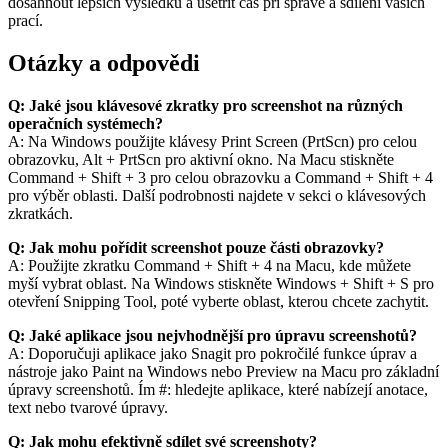
dosáhnout lepších výsledků a ušetřit čas při správě a sdílení vašich
prací.
Otázky a odpovědi
Q: Jaké jsou klávesové zkratky pro screenshot na různých
operačních systémech?
A: Na Windows použijte klávesy Print Screen (PrtScn) pro celou
obrazovku, Alt + PrtScn pro aktivní okno. Na Macu stiskněte
Command + Shift + 3 pro celou obrazovku a Command + Shift + 4
pro výběr oblasti. Další podrobnosti najdete v sekci o klávesových
zkratkách.
Q: Jak mohu pořídit screenshot pouze části obrazovky?
A: Použijte zkratku Command + Shift + 4 na Macu, kde můžete
myší vybrat oblast. Na Windows stiskněte Windows + Shift + S pro
otevření Snipping Tool, poté vyberte oblast, kterou chcete zachytit.
Q: Jaké aplikace jsou nejvhodnější pro úpravu screenshotů?
A: Doporučuji aplikace jako Snagit pro pokročilé funkce úprav a
nástroje jako Paint na Windows nebo Preview na Macu pro základní
úpravy screenshotů. Ím #: hledejte aplikace, které nabízejí anotace,
text nebo tvarové úpravy.
Q: Jak mohu efektivně sdílet své screenshoty?