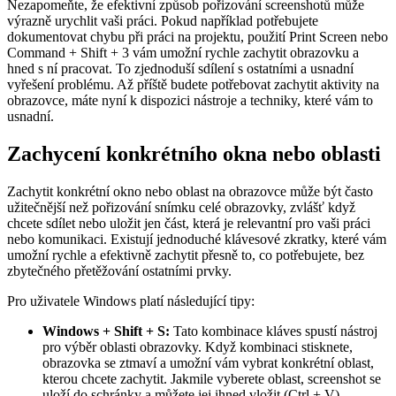
Nezapomeňte, že efektivní způsob pořizování screenshotů může
výrazně urychlit vaši práci. Pokud například potřebujete
dokumentovat chybu při práci na projektu, použití Print Screen nebo
Command + Shift + 3 vám umožní rychle zachytit obrazovku a
hned s ní pracovat. To zjednoduší sdílení s ostatními a usnadní
vyřešení problému. Až příště budete potřebovat zachytit aktivity na
obrazovce, máte nyní k dispozici nástroje a techniky, které vám to
usnadní.
Zachycení konkrétního okna nebo oblasti
Zachytit konkrétní okno nebo oblast na obrazovce může být často
užitečnější než pořizování snímku celé obrazovky, zvlášť když
chcete sdílet nebo uložit jen část, která je relevantní pro vaši práci
nebo komunikaci. Existují jednoduché klávesové zkratky, které vám
umožní rychle a efektivně zachytit přesně to, co potřebujete, bez
zbytečného přetěžování ostatními prvky.
Pro uživatele Windows platí následující tipy:
Windows + Shift + S:
Tato kombinace kláves spustí nástroj
pro výběr oblasti obrazovky. Když kombinaci stisknete,
obrazovka se ztmaví a umožní vám vybrat konkrétní oblast,
kterou chcete zachytit. Jakmile vyberete oblast, screenshot se
uloží do schránky a můžete jej ihned vložit (Ctrl + V)