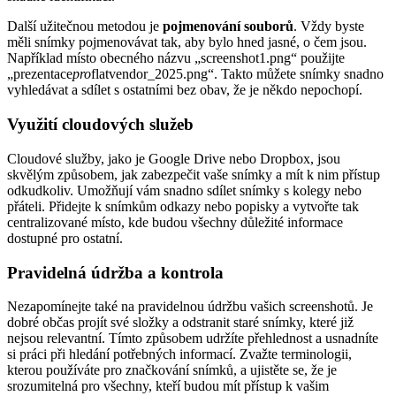
Další užitečnou metodou je
pojmenování souborů
. Vždy byste
měli snímky pojmenovávat tak, aby bylo hned jasné, o čem jsou.
Například místo obecného názvu „screenshot1.png“ použijte
„prezentace
pro
flatvendor_2025.png“. Takto můžete snímky snadno
vyhledávat a sdílet s ostatními bez obav, že je někdo nepochopí.
Využití cloudových služeb
Cloudové služby, jako je Google Drive nebo Dropbox, jsou
skvělým způsobem, jak zabezpečit vaše snímky a mít k nim přístup
odkudkoliv. Umožňují vám snadno sdílet snímky s kolegy nebo
přáteli. Přidejte k snímkům odkazy nebo popisky a vytvořte tak
centralizované místo, kde budou všechny důležité informace
dostupné pro ostatní.
Pravidelná údržba a kontrola
Nezapomínejte také na pravidelnou údržbu vašich screenshotů. Je
dobré občas projít své složky a odstranit staré snímky, které již
nejsou relevantní. Tímto způsobem udržíte přehlednost a usnadníte
si práci při hledání potřebných informací. Zvažte terminologii,
kterou používáte pro značkování snímků, a ujistěte se, že je
srozumitelná pro všechny, kteří budou mít přístup k vašim