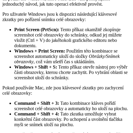
jednoduchý návod, jak tuto operaci efektivně provést.
Pro uživatele Windows jsou k dispozici následující klávesové
zkratky pro pořízení snímku celé obrazovky:
Print Screen (PrtScn):
Tento příkaz okamžitě zkopíruje
screenshot celé obrazovky do schránky, odkud jej můžete
vložit (Ctrl + V) do jakéhokoli grafického editoru nebo
dokumentu.
Windows + Print Screen:
Použitím této kombinace se
screenshot automaticky uloží do složky
Obrázky/Snímek
obrazovky
, což vám ušetří čas s ukládáním.
Windows + Shift + S:
Tento příkaz otevře nástroj pro výběr
části obrazovky, kterou chcete zachytit. Po vybrání oblasti se
screenshot uloží do schránky.
Pokud používáte Mac, zde jsou klávesové zkratky pro zachycení
celé obrazovky:
Command + Shift + 3:
Tato kombinace kláves pořídí
screenshot celé obrazovky a automaticky ho uloží na plochu.
Command + Shift + 4:
Tato zkratka umožňuje vybrat
konkrétní část obrazovky. Po uchopení a uvolnění tlačítka
myši se snímek uloží na plochu.