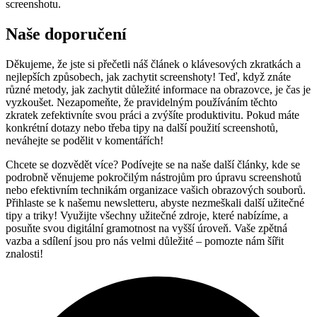
screenshotu.
Naše doporučení
Děkujeme, že jste si přečetli náš článek o klávesových zkratkách a
nejlepších způsobech, jak zachytit screenshoty! Teď, když znáte
různé metody, jak zachytit důležité informace na obrazovce, je čas je
vyzkoušet. Nezapomeňte, že pravidelným používáním těchto
zkratek zefektivníte svou práci a zvýšíte produktivitu. Pokud máte
konkrétní dotazy nebo třeba tipy na další použití screenshotů,
neváhejte se podělit v komentářích!
Chcete se dozvědět více? Podívejte se na naše další články, kde se
podrobně věnujeme pokročilým nástrojům pro úpravu screenshotů
nebo efektivním technikám organizace vašich obrazových souborů.
Přihlaste se k našemu newsletteru, abyste nezmeškali další užitečné
tipy a triky! Využijte všechny užitečné zdroje, které nabízíme, a
posuňte svou digitální gramotnost na vyšší úroveň. Vaše zpětná
vazba a sdílení jsou pro nás velmi důležité – pomozte nám šířit
znalosti!