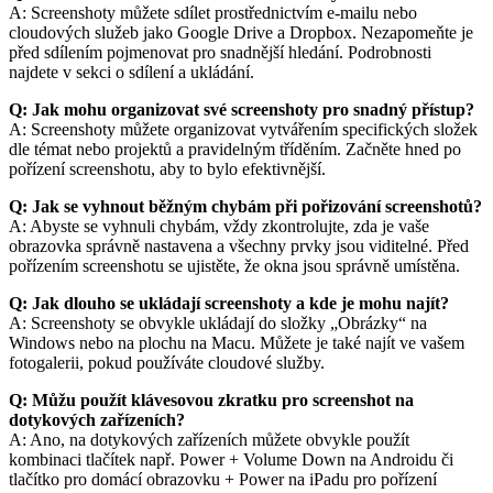
A: Screenshoty můžete sdílet prostřednictvím e-mailu nebo
cloudových služeb jako Google Drive a Dropbox. Nezapomeňte je
před sdílením pojmenovat pro snadnější hledání. Podrobnosti
najdete v sekci o sdílení a ukládání.
Q: Jak mohu organizovat své screenshoty pro snadný přístup?
A: Screenshoty můžete organizovat vytvářením specifických složek
dle témat nebo projektů a pravidelným tříděním. Začněte hned po
pořízení screenshotu, aby to bylo efektivnější.
Q: Jak se vyhnout běžným chybám při pořizování screenshotů?
A: Abyste se vyhnuli chybám, vždy zkontrolujte, zda je vaše
obrazovka správně nastavena a všechny prvky jsou viditelné. Před
pořízením screenshotu se ujistěte, že okna jsou správně umístěna.
Q: Jak dlouho se ukládají screenshoty a kde je mohu najít?
A: Screenshoty se obvykle ukládají do složky „Obrázky“ na
Windows nebo na plochu na Macu. Můžete je také najít ve vašem
fotogalerii, pokud používáte cloudové služby.
Q: Můžu použít klávesovou zkratku pro screenshot na
dotykových zařízeních?
A: Ano, na dotykových zařízeních můžete obvykle použít
kombinaci tlačítek např. Power + Volume Down na Androidu či
tlačítko pro domácí obrazovku + Power na iPadu pro pořízení