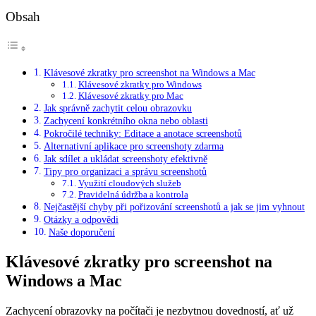
Obsah
Klávesové zkratky pro screenshot na Windows a Mac
Klávesové zkratky pro Windows
Klávesové zkratky pro Mac
Jak správně zachytit celou obrazovku
Zachycení konkrétního okna nebo oblasti
Pokročilé techniky: Editace a anotace screenshotů
Alternativní aplikace pro screenshoty zdarma
Jak sdílet a ukládat screenshoty efektivně
Tipy pro organizaci a správu screenshotů
Využití cloudových služeb
Pravidelná údržba a kontrola
Nejčastější chyby při pořizování screenshotů a jak se jim vyhnout
Otázky a odpovědi
Naše doporučení
Klávesové zkratky pro screenshot na
Windows a Mac
Zachycení obrazovky na počítači je nezbytnou dovedností, ať už