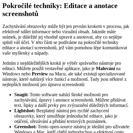
Pokročilé techniky: Editace a anotace
screenshotů
Zachytávání obrazovky může být jen prvním krokem v procesu, jak
efektivně sdílet informace nebo vizuální obsah. Jakmile máte
snímek, je důležité jej vhodně upravit a anotovat, aby co nejlépe
splnil váš účel. V této části se podíváme na pokročilé techniky
editace a anotací screenshotů, jež vám pomohou lépe komunikovat
vaše myšlenky a nápady.
Jedním z nejdůležitějších kroků je výběr správného nástroje pro
editaci. Můžete použít vestavěné aplikace, jako je
Malování
na
Windows nebo
Preview
na Macu, ale také existují specializované
nástroje, které nabízejí více funkcí a možností. Tady jsou některé z
nejlepších možností pro úpravu screenshotů:
Snagit:
Tento software nabízí široké možnosti pro
zachytávání, úpravy i anotace screenshotů. Můžete přidávat
text, šipky a další prvky pro zvýraznění důležitých informací.
Lightshot:
Bezplatný nástroj pro rychlé zachycení
obrazovky, který umožňuje jednoduché editace, jako je
otáčení, ořezávání a přidání textových poznámek.
Greenshot:
Tento open-source nástroj je ideální pro uživatele
Windows a Mac, kteří chtějí jednoduchou a efektivní cestu,