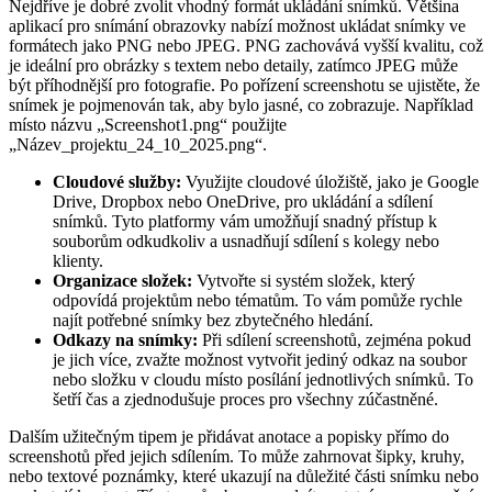
Nejdříve je dobré zvolit vhodný formát ukládání snímků. Většina
aplikací pro snímání obrazovky nabízí možnost ukládat snímky ve
formátech jako PNG nebo JPEG. PNG zachovává vyšší kvalitu, což
je ideální pro obrázky s textem nebo detaily, zatímco JPEG může
být příhodnější pro fotografie. Po pořízení screenshotu se ujistěte, že
snímek je pojmenován tak, aby bylo jasné, co zobrazuje. Například
místo názvu „Screenshot1.png“ použijte
„Název_projektu_24_10_2025.png“.
Cloudové služby:
Využijte cloudové úložiště, jako je Google
Drive, Dropbox nebo OneDrive, pro ukládání a sdílení
snímků. Tyto platformy vám umožňují snadný přístup k
souborům odkudkoliv a usnadňují sdílení s kolegy nebo
klienty.
Organizace složek:
Vytvořte si systém složek, který
odpovídá projektům nebo tématům. To vám pomůže rychle
najít potřebné snímky bez zbytečného hledání.
Odkazy na snímky:
Při sdílení screenshotů, zejména pokud
je jich více, zvažte možnost vytvořit jediný odkaz na soubor
nebo složku v cloudu místo posílání jednotlivých snímků. To
šetří čas a zjednodušuje proces pro všechny zúčastněné.
Dalším užitečným tipem je přidávat anotace a popisky přímo do
screenshotů před jejich sdílením. To může zahrnovat šipky, kruhy,
nebo textové poznámky, které ukazují na důležité části snímku nebo