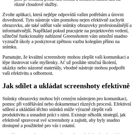
různé cloudové služby.
Zvolte aplikaci, která nejlépe odpovídá vašim potřebám a úrovni
dovedností. Tyto nástroje vám pomohou nejen efektivně zachytit
obrazovku, ale také udělat vaše snímky obrazovky profesionálnější a
informativnější. Například pokud pracujete na projektovém vedení,
užitečné funkcionality nabízené Greenshotem vám umožní snadno
vyznačit úkoly a poskytovat zpětnou vazbu kolegům přímo na
snímku.
Pamatujte, že kvalitní screenshoty mohou zlepšit vaši komunikaci a
lépe ilustrovat vaše myšlenky. Ať už posíláte stručná školení,
ukázky nebo názorné materiály, vhodné nástroje mohou podpořit
vaši efektivitu a odbornost.
Jak sdílet a ukládat screenshoty efektivně
Snímky obrazovky mohou být cenným nástrojem pro komunikaci,
pomoc při vzdělávání nebo dokumentaci různých procesů. Efektivní
sdílení a ukládání těchto snímků může výrazně zlepšit vaši
produktivitu a usnadnit práci s nimi. Existuje několik strategií, jak
efektivně spravovat své screenshoty a zajistit, aby byly snadno
dostupné a použitelné pro vás i ostatní.