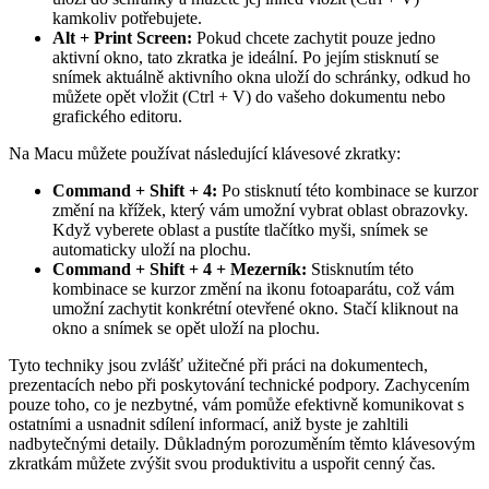
kamkoliv potřebujete.
Alt + Print Screen:
Pokud chcete zachytit pouze jedno
aktivní okno, tato zkratka je ideální. Po jejím stisknutí se
snímek aktuálně aktivního okna uloží do schránky, odkud ho
můžete opět vložit (Ctrl + V) do vašeho dokumentu nebo
grafického editoru.
Na Macu můžete používat následující klávesové zkratky:
Command + Shift + 4:
Po stisknutí této kombinace se kurzor
změní na křížek, který vám umožní vybrat oblast obrazovky.
Když vyberete oblast a pustíte tlačítko myši, snímek se
automaticky uloží na plochu.
Command + Shift + 4 + Mezerník:
Stisknutím této
kombinace se kurzor změní na ikonu fotoaparátu, což vám
umožní zachytit konkrétní otevřené okno. Stačí kliknout na
okno a snímek se opět uloží na plochu.
Tyto techniky jsou zvlášť užitečné při práci na dokumentech,
prezentacích nebo při poskytování technické podpory. Zachycením
pouze toho, co je nezbytné, vám pomůže efektivně komunikovat s
ostatními a usnadnit sdílení informací, aniž byste je zahltili
nadbytečnými detaily. Důkladným porozuměním těmto klávesovým
zkratkám můžete zvýšit svou produktivitu a uspořit cenný čas.