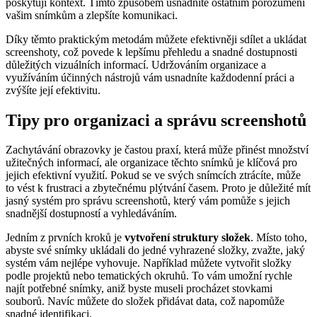
poskytují kontext. Tímto způsobem usnadníte ostatním porozumění
vašim snímkům a zlepšíte komunikaci.
Díky těmto praktickým metodám můžete efektivněji sdílet a ukládat
screenshoty, což povede k lepšímu přehledu a snadné dostupnosti
důležitých vizuálních informací. Udržováním organizace a
využíváním účinných nástrojů vám usnadníte každodenní práci a
zvýšíte její efektivitu.
Tipy pro organizaci a správu screenshotů
Zachytávání obrazovky je častou praxí, která může přinést množství
užitečných informací, ale organizace těchto snímků je klíčová pro
jejich efektivní využití. Pokud se ve svých snímcích ztrácíte, může
to vést k frustraci a zbytečnému plýtvání časem. Proto je důležité mít
jasný systém pro správu screenshotů, který vám pomůže s jejich
snadnější dostupností a vyhledáváním.
Jedním z prvních kroků je
vytvoření struktury složek
. Místo toho,
abyste své snímky ukládali do jedné vyhrazené složky, zvažte, jaký
systém vám nejlépe vyhovuje. Například můžete vytvořit složky
podle projektů nebo tematických okruhů. To vám umožní rychle
najít potřebné snímky, aniž byste museli procházet stovkami
souborů. Navíc můžete do složek přidávat data, což napomůže
snadné identifikaci.