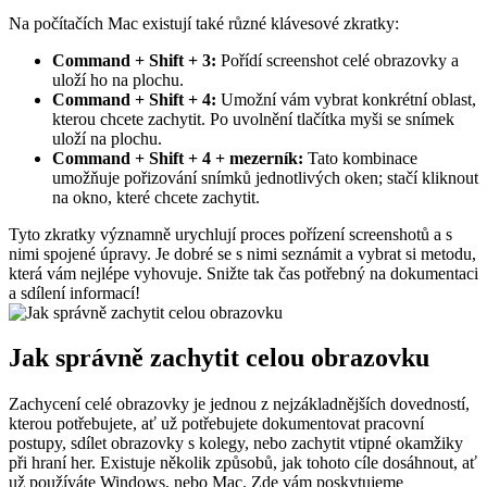
Na počítačích Mac existují také různé klávesové zkratky:
Command + Shift + 3:
Pořídí screenshot celé obrazovky a
uloží ho na plochu.
Command + Shift + 4:
Umožní vám vybrat konkrétní oblast,
kterou chcete zachytit. Po uvolnění tlačítka myši se snímek
uloží na plochu.
Command + Shift + 4 + mezerník:
Tato kombinace
umožňuje pořizování snímků jednotlivých oken; stačí kliknout
na okno, které chcete zachytit.
Tyto zkratky významně urychlují proces pořízení screenshotů a s
nimi spojené úpravy. Je dobré se s nimi seznámit a vybrat si metodu,
která vám nejlépe vyhovuje. Snižte tak čas potřebný na dokumentaci
a sdílení informací!
Jak správně zachytit celou obrazovku
Zachycení celé obrazovky je jednou z nejzákladnějších dovedností,
kterou potřebujete, ať už potřebujete dokumentovat pracovní
postupy, sdílet obrazovky s kolegy, nebo zachytit vtipné okamžiky
při hraní her. Existuje několik způsobů, jak tohoto cíle dosáhnout, ať
už používáte Windows, nebo Mac. Zde vám poskytujeme