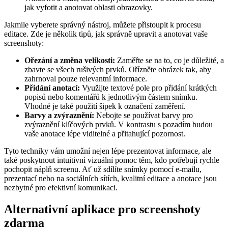
jak vyfotit a anotovat oblasti obrazovky.
Jakmile vyberete správný nástroj, můžete přistoupit k procesu
editace. Zde je několik tipů, jak správně upravit a anotovat vaše
screenshoty:
Ořezání a změna velikosti:
Zaměřte se na to, co je důležité, a
zbavte se všech rušivých prvků. Ořízněte obrázek tak, aby
zahrnoval pouze relevantní informace.
Přidání anotací:
Využijte textové pole pro přidání krátkých
popisů nebo komentářů k jednotlivým částem snímku.
Vhodné je také použití šipek k označení zaměření.
Barvy a zvýraznění:
Nebojte se používat barvy pro
zvýraznění klíčových prvků. V kontrastu s pozadím budou
vaše anotace lépe viditelné a přitahující pozornost.
Tyto techniky vám umožní nejen lépe prezentovat informace, ale
také poskytnout intuitivní vizuální pomoc těm, kdo potřebují rychle
pochopit náplň screenu. Ať už sdílíte snímky pomocí e-mailu,
prezentací nebo na sociálních sítích, kvalitní editace a anotace jsou
nezbytné pro efektivní komunikaci.
Alternativní aplikace pro screenshoty
zdarma