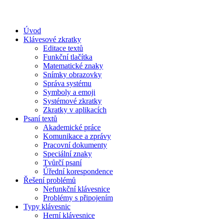
Úvod
Klávesové zkratky
Editace textů
Funkční tlačítka
Matematické znaky
Snímky obrazovky
Správa systému
Symboly a emoji
Systémové zkratky
Zkratky v aplikacích
Psaní textů
Akademické práce
Komunikace a zprávy
Pracovní dokumenty
Speciální znaky
Tvůrčí psaní
Úřední korespondence
Řešení problémů
Nefunkční klávesnice
Problémy s připojením
Typy klávesnic
Herní klávesnice