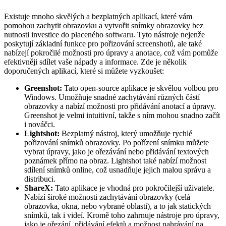
Existuje mnoho skvělých a bezplatných aplikací, které vám
pomohou zachytit obrazovku a vytvořit snímky obrazovky bez
nutnosti investice do placeného softwaru. Tyto nástroje nejenže
poskytují základní funkce pro pořizování screenshotů, ale také
nabízejí pokročilé možnosti pro úpravy a anotace, což vám pomůže
efektivněji sdílet vaše nápady a informace. Zde je několik
doporučených aplikací, které si můžete vyzkoušet:
Greenshot:
Tato open-source aplikace je skvělou volbou pro
Windows. Umožňuje snadné zachytávání různých částí
obrazovky a nabízí možnosti pro přidávání anotací a úpravy.
Greenshot je velmi intuitivní, takže s ním mohou snadno začít
i nováčci.
Lightshot:
Bezplatný nástroj, který umožňuje rychlé
pořizování snímků obrazovky. Po pořízení snímku můžete
vybrat úpravy, jako je ořezávání nebo přidávání textových
poznámek přímo na obraz. Lightshot také nabízí možnost
sdílení snímků online, což usnadňuje jejich malou správu a
distribuci.
ShareX:
Tato aplikace je vhodná pro pokročilejší uživatele.
Nabízí široké možnosti zachytávání obrazovky (celá
obrazovka, okna, nebo vybrané oblasti), a to jak statických
snímků, tak i videí. Kromě toho zahrnuje nástroje pro úpravy,
jako je ořezání, přidávání efektů a možnost nahrávání na