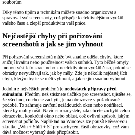
souborům.
Díky těmto tipům a technikám můžete snadno organizovat a
spravovat své screenshoty, což přispěje k efektivnějšímu využití
vašeho času a zlepší produktivitu vaší práce.
Nejčastější chyby při pořizování
screenshotů a jak se jim vyhnout
Při pořizování screenshotů může být snadné udělat chyby, které
snižují kvalitu nebo použitelnost vašich snímků. Tyto běžné omyly
mohou vést k frustraci nebo k neefektivnímu využití času, pokud se
obrázky nevyužívají tak, jak by měly. Zde je několik nejčastějších
chyb, kterým byste se měli vyhnout, a jak se jim snadno vyhnout.
Jedním z největších problémů je
nedostatek přípravy před
snímáním
. Předtím, než stisknete tlačítko pro screenshot, ujistěte se,
že všechno, co chcete zachytit, je na obrazovce v požadované
podobě. To zahrnuje zavření nežádoucích oken nebo notifikací,
které by mohly rušit. Navíc si rozmyslete, zda chcete zachytit celou
obrazovku, konkrétní okno nebo oblast, což ovlivní způsob, jakým
screenshot pořídíte. Například na Windows lze použít klávesovou
zkratku „Win + Shift + S“ pro zachycení části obrazovky, což vám
dává možnost vybraný úsek přizpůsobit.