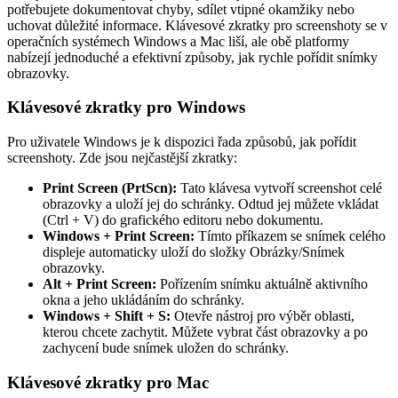
potřebujete dokumentovat chyby, sdílet vtipné okamžiky nebo
uchovat důležité informace. Klávesové zkratky pro screenshoty se v
operačních systémech Windows a Mac liší, ale obě platformy
nabízejí jednoduché a efektivní způsoby, jak rychle pořídit snímky
obrazovky.
Klávesové zkratky pro Windows
Pro uživatele Windows je k dispozici řada způsobů, jak pořídit
screenshoty. Zde jsou nejčastější zkratky:
Print Screen (PrtScn):
Tato klávesa vytvoří screenshot celé
obrazovky a uloží jej do schránky. Odtud jej můžete vkládat
(Ctrl + V) do grafického editoru nebo dokumentu.
Windows + Print Screen:
Tímto příkazem se snímek celého
displeje automaticky uloží do složky Obrázky/Snímek
obrazovky.
Alt + Print Screen:
Pořízením snímku aktuálně aktivního
okna a jeho ukládáním do schránky.
Windows + Shift + S:
Otevře nástroj pro výběr oblasti,
kterou chcete zachytit. Můžete vybrat část obrazovky a po
zachycení bude snímek uložen do schránky.
Klávesové zkratky pro Mac