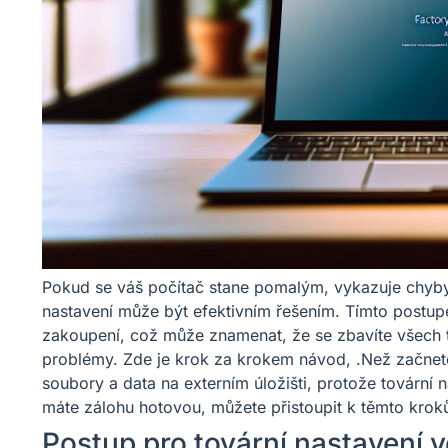
Pokud se váš počítač stane pomalým, vykazuje chyby
nastavení může být efektivním řešením. Tímto postup
zakoupení, což může znamenat, že se zbavíte všech t
problémy. Zde je krok za krokem návod, .Než začnete
soubory a data na externím úložišti, protože továrn
máte zálohu hotovou, můžete přistoupit k těmto krok
Postup pro tovární nastavení