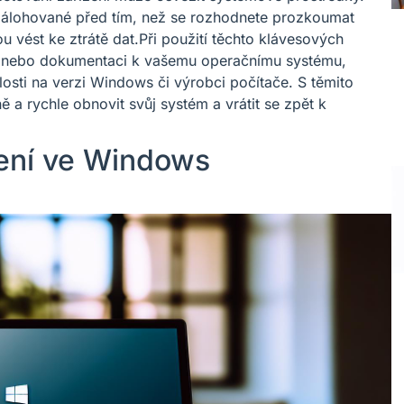
y zálohované před tím, než se rozhodnete prozkoumat
vést ke ztrátě dat.Při použití těchto klávesových
d nebo dokumentaci k vašemu operačnímu systému,
losti na verzi Windows či výrobci počítače. S těmito
ě a rychle obnovit svůj systém a vrátit se zpět k
vení ve Windows