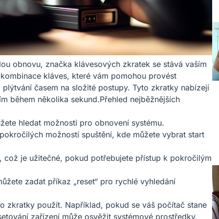
hlou obnovu, značka klávesových zkratek se stává vaším
hé kombinace kláves, které vám pomohou provést
plýtvání časem na složité postupy. Tyto zkratky nabízejí
ním během několika sekund.Přehled nejběžnějších
ůžete hledat možnosti pro obnovení systému.
okročilých možností spuštění, kde můžete vybrat start
 což je užitečné, pokud potřebujete přístup k pokročilým
můžete zadat příkaz „reset“ pro rychlé vyhledání
yto zkratky použít. Například, pokud se váš počítač stane
tování zařízení může osvěžit systémové prostředky.