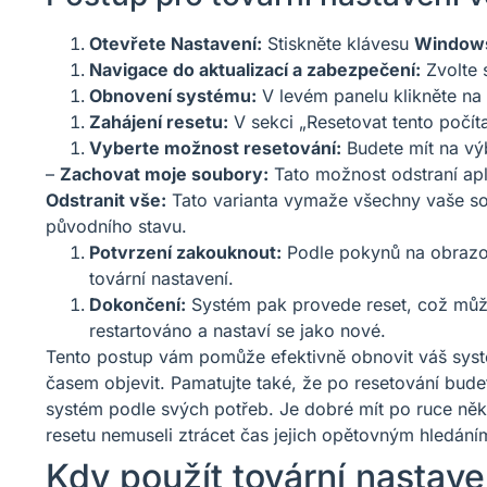
Otevřete Nastavení:
Stiskněte klávesu
Windows
Navigace do aktualizací a zabezpečení:
Zvolte 
Obnovení systému:
V levém panelu klikněte na
Zahájení resetu:
V sekci „Resetovat tento počíta
Vyberte možnost resetování:
Budete mít na v
–
Zachovat moje soubory:
Tato možnost odstraní apl
Odstranit vše:
Tato varianta vymaže všechny vaše sou
původního stavu.
Potvrzení zakouknout:
Podle pokynů na obrazov
tovární nastavení.
Dokončení:
Systém pak provede reset, což může
restartováno a nastaví se jako nové.
Tento postup vám pomůže efektivně obnovit váš syst
časem objevit. Pamatujte také, že po resetování bude
systém podle svých potřeb. Je dobré mít po ruce ně
resetu nemuseli ztrácet čas jejich opětovným hledání
Kdy použít tovární nastav