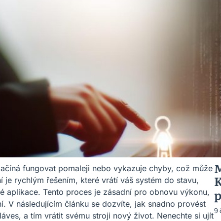
M
č začíná fungovat pomaleji nebo vykazuje chyby, což může
K
ní je rychlým řešením, které vrátí váš systém do stavu,
p
né aplikace. Tento proces je zásadní pro obnovu výkonu,
í. V následujícím článku se dozvíte, jak snadno provést
9
s, a tím vrátit svému stroji nový život. Nenechte si ujít