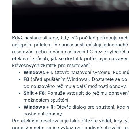
Když nastane situace, kdy váš počítač potřebuje ryc
nejlepším přítelem. V současnosti existují jednoduc
resetování nebo tovární nastavení PC bez zbytečného 
efektivní způsob, jak se dostat k potřebným nastave
klávesových zkratek pro resetování:
Windows + I
: Otevře nastavení systému, kde m
F8
(před spuštěním Windows): Dostanete se do p
do nouzového režimu a další možnosti obnovy.
Shift + F8
: Pomůže vstoupit do režimu obnovení,
možnostem spuštění.
Windows + R
: Otevře dialog pro spuštění, kde 
nastavení obnovy.
Pro efektivní resetování je také důležité vědět, kdy t
pomalým nebo začne vykazovat podivné chování, rese