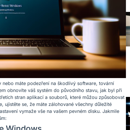
 nebo máte podezření na škodlivý software, tovární
em obnovíte váš systém do původního stavu, jak byl při
řetích stran aplikací a souborů, které můžou způsobovat
, ujistěte se, že máte zálohované všechny důležité
í nastavení vymaže vše na vašem pevném disku. Jakmile
ům:
 ve Windows