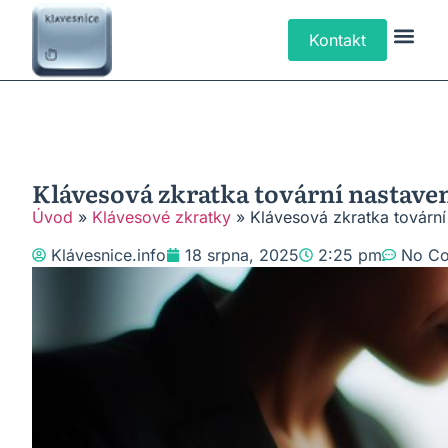
Kontakt
Klávesové Zk
Psaní Text
Řešení P
Typy Klá
Klávesová zkratka tovární nastave
Úvod
»
Klávesové zkratky
»
Klávesová zkratka tovární
Klávesnice.info
18 srpna, 2025
2:25 pm
No C