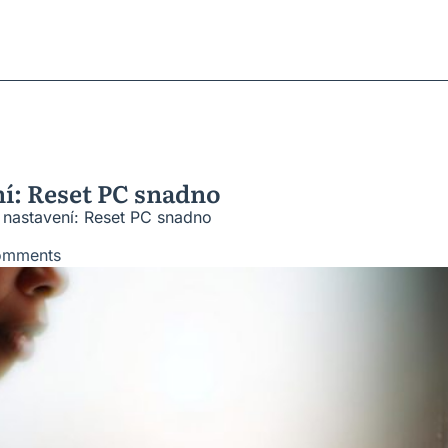
ratky
ů
roblémů
vesnic
ní: Reset PC snadno
 nastavení: Reset PC snadno
omments