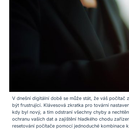
V dnešní digitální době se může stát, že váš počíta
být frustrující. Klávesová zkratka pro tovární nastave
kdy byl nový, a tím odstraní všechny chyby a nechtě
ochranu vašich dat a zajištění hladkého chodu zařízen
resetování počítače pomocí jednoduché kombinace kláve