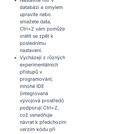
Nastavíte filtr v
databázi a omylem
upravíte nebo
smažete data,
Ctrl+Z vám pomůže
vrátit se zpět k
poslednímu
nastavení.
Vycházejí z různých
experimentálních
přístupů v
programování;
mnohé IDE
(integrovaná
vývojová prostředí)
podporují Ctrl+Z,
což usnadňuje
návrat k předchozím
verzím kódu při