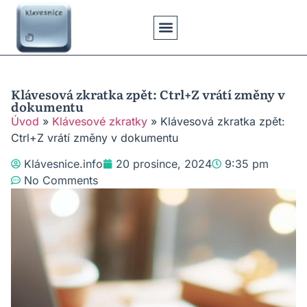
Klávesové Zkratky
Psaní Textů
Řešení Problémů
Typy Klávesnic
Klávesová zkratka zpět: Ctrl+Z vrátí změny v
dokumentu
Úvod
»
Klávesové zkratky
»
Klávesová zkratka zpět:
Ctrl+Z vrátí změny v dokumentu
Klávesnice.info
20 prosince, 2024
9:35 pm
No Comments