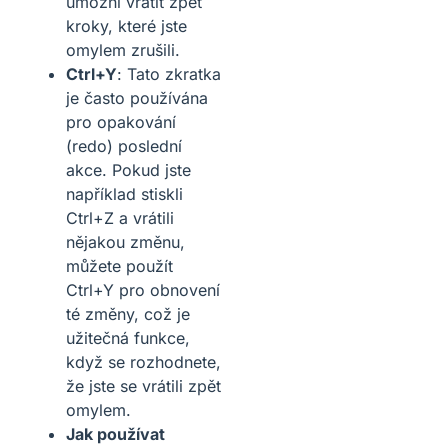
umožní vrátit zpět
kroky, které jste
omylem zrušili.
Ctrl+Y
: Tato zkratka
je často používána
pro opakování
(redo) poslední
akce. Pokud jste
například stiskli
Ctrl+Z a vrátili
nějakou změnu,
můžete použít
Ctrl+Y pro obnovení
té změny, což je
užitečná funkce,
když se rozhodnete,
že jste se vrátili zpět
omylem.
Jak používat