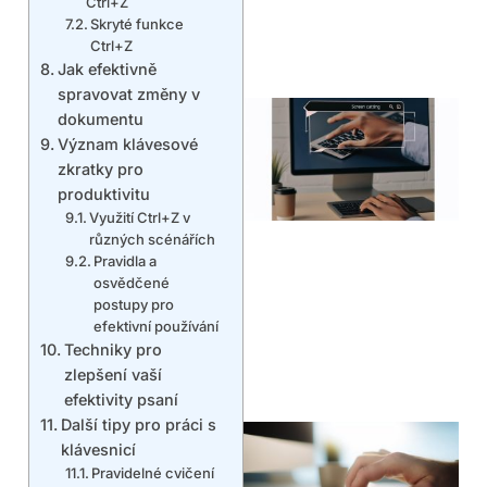
Ctrl+Z
Skryté funkce
Ctrl+Z
Jak efektivně
spravovat změny v
dokumentu
Význam klávesové
zkratky pro
produktivitu
Využití Ctrl+Z v
různých scénářích
Pravidla a
osvědčené
postupy pro
efektivní používání
Techniky pro
zlepšení vaší
efektivity psaní
Další tipy pro práci s
klávesnicí
Pravidelné cvičení