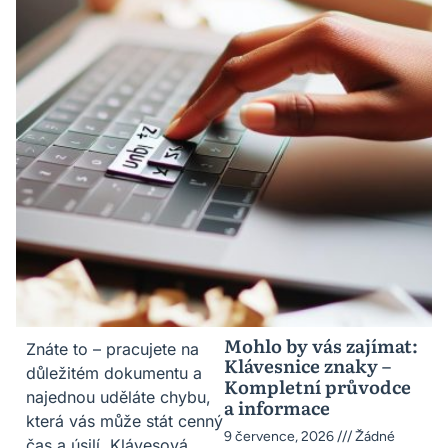
Mohlo by vás zajímat:
Znáte to – pracujete na
Klávesnice znaky –
důležitém dokumentu a
Kompletní průvodce
najednou uděláte chybu,
a informace
která vás může stát cenný
9 července, 2026
Žádné
čas a úsilí. Klávesová