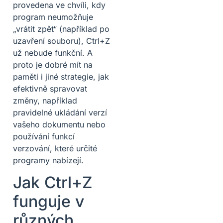
provedena ve chvíli, kdy
program neumožňuje
„vrátit zpět“ (například po
uzavření souboru), Ctrl+Z
už nebude funkční. A
proto je dobré mít na
paměti i jiné strategie, jak
efektivně spravovat
změny, například
pravidelné ukládání verzí
vašeho dokumentu nebo
používání funkcí
verzování, které určité
programy nabízejí.
Jak Ctrl+Z
funguje v
různých