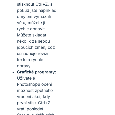
stisknout Ctrl+Z, a
pokud jste například
omylem vymazali
větu, můžete ji
rychle obnovit.
Můžete skládat
několik za sebou
jdoucích změn, což
usnadňuje revizi
textu a rychlé
opravy.
Grafické programy:
Uživatelé
Photoshopu ocení
možnost zpětného
vracení akcí, kdy
první stisk Ctrl+Z
vrátí poslední
úpravu a další stisk