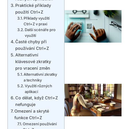
Praktické příklady
použití Ctrl+Z
Příklady využití
Ctrl+Z v praxi
Další scénáře pro
využití
Časté chyby při
používání Ctrl+Z
Alternativní
klávesové zkratky
pro vracení změn
Alternativní zkratky
a techniky
Využití různých
aplikací
Co dělat, když Ctrl+Z
nefunguje
Omezení a skryté
funkce Ctrl+Z
Omezení používání