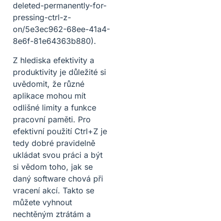
deleted-permanently-for-
pressing-ctrl-z-
on/5e3ec962-68ee-41a4-
8e6f-81e64363b880).
Z hlediska efektivity a
produktivity je důležité si
uvědomit, že různé
aplikace mohou mít
odlišné limity a funkce
pracovní paměti. Pro
efektivní použití Ctrl+Z je
tedy dobré pravidelně
ukládat svou práci a být
si vědom toho, jak se
daný software chová při
vracení akcí. Takto se
můžete vyhnout
nechtěným ztrátám a