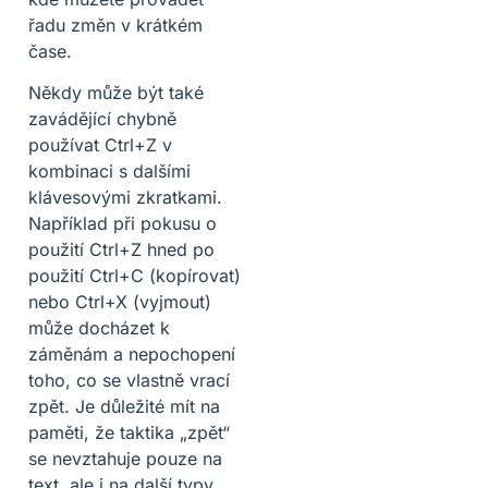
řadu změn v krátkém
čase.
Někdy může být také
zavádějící chybně
používat Ctrl+Z v
kombinaci s dalšími
klávesovými zkratkami.
Například při pokusu o
použití Ctrl+Z hned po
použití Ctrl+C (kopírovat)
nebo Ctrl+X (vyjmout)
může docházet k
záměnám a nepochopení
toho, co se vlastně vrací
zpět. Je důležité mít na
paměti, že taktika „zpět“
se nevztahuje pouze na
text, ale i na další typy