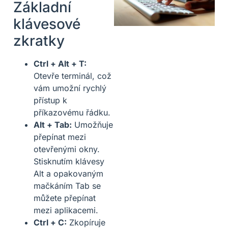
Základní
klávesové
zkratky
Ctrl + Alt + T:
Otevře terminál, což
vám umožní rychlý
přístup k
příkazovému řádku.
Alt + Tab:
Umožňuje
přepínat mezi
otevřenými okny.
Stisknutím klávesy
Alt a opakovaným
mačkáním Tab se
můžete přepínat
mezi aplikacemi.
Ctrl + C:
Zkopíruje