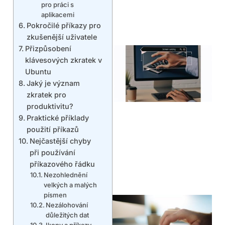
pro práci s
aplikacemi
Pokročilé příkazy pro
zkušenější uživatele
Přizpůsobení
klávesových zkratek v
Ubuntu
Jaký je význam
zkratek pro
produktivitu?
Praktické příklady
použití příkazů
Nejčastější chyby
při používání
příkazového řádku
Nezohlednění
velkých a malých
písmen
Nezálohování
důležitých dat
Ikony a příkazy