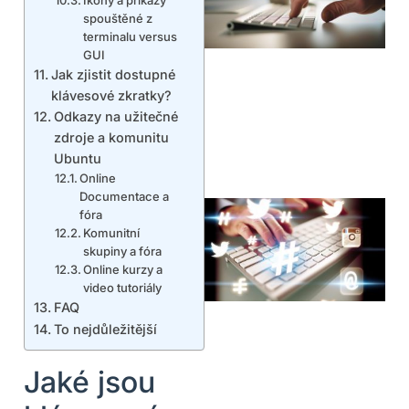
spouštěné z
terminalu versus
GUI
Jak zjistit dostupné
klávesové zkratky?
Odkazy na užitečné
zdroje a komunitu
Ubuntu
Online
Documentace a
fóra
Komunitní
skupiny a fóra
Online kurzy a
video tutoriály
FAQ
To nejdůležitější
Jaké jsou