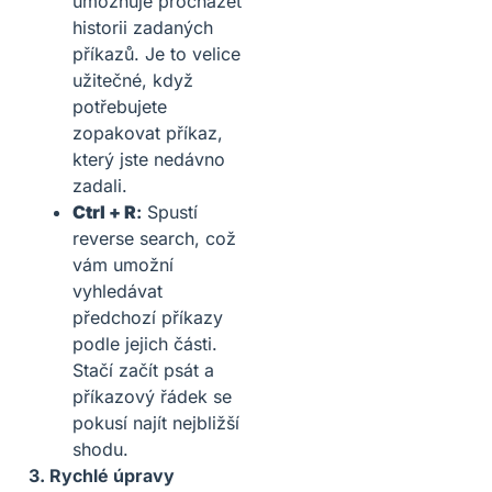
umožňuje procházet
historii zadaných
příkazů. Je to velice
užitečné, když
potřebujete
zopakovat příkaz,
který jste nedávno
zadali.
Ctrl + R
:
Spustí
reverse search, což
vám umožní
vyhledávat
předchozí příkazy
podle jejich části.
Stačí začít psát a
příkazový řádek se
pokusí najít nejbližší
shodu.
3. Rychlé úpravy