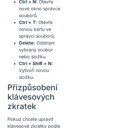
Ctrl + N:
Otevře
nové okno správce
souborů.
Ctrl + T:
Otevře
novou kartu ve
správci souborů.
Delete:
Odstraní
vybraný soubor
nebo složku.
Ctrl + Shift + N:
Vytvoří novou
složku.
Přizpůsobení
klávesových
zkratek
Pokud chcete upravit
klávesové zkratky podle