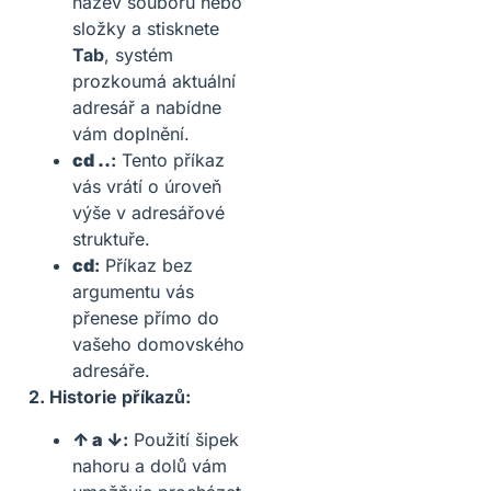
název souboru nebo
složky a stisknete
Tab
, systém
prozkoumá aktuální
adresář a nabídne
vám doplnění.
cd ..
:
Tento příkaz
vás vrátí o úroveň
výše v adresářové
struktuře.
cd
:
Příkaz bez
argumentu vás
přenese přímo do
vašeho domovského
adresáře.
2. Historie příkazů:
↑ a ↓
:
Použití šipek
nahoru a dolů vám