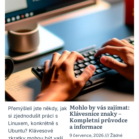
Mohlo by vás zajímat:
Přemýšleli jste někdy, jak
Klávesnice znaky –
si zjednodušit práci s
Kompletní průvodce
Linuxem, konkrétně s
a informace
Ubuntu? Klávesové
9 července, 2026
Žádné
zkratky mohou být vaší