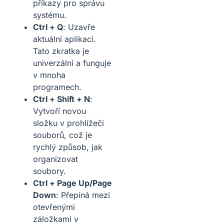
příkazy pro správu
systému.
Ctrl + Q
: Uzavře
aktuální aplikaci.
Tato zkratka je
univerzální a funguje
v mnoha
programech.
Ctrl + Shift + N
:
Vytvoří novou
složku v prohlížeči
souborů, což je
rychlý způsob, jak
organizovat
soubory.
Ctrl + Page Up/Page
Down
: Přepíná mezi
otevřenými
záložkami v