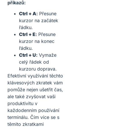
příkazů:
Ctrl + A
:
Přesune
kurzor na začátek
řádku.
Ctrl + E
:
Přesune
kurzor na konec
řádku.
Ctrl + U
:
Vymaže
celý řádek od
kurzoru doprava.
Efektivní využívání těchto
klávesových zkratek vám
pomůže nejen ušetřit čas,
ale také zvyšovat vaši
produktivitu v
každodenním používání
terminálu. Čím více se s
těmito zkratkami