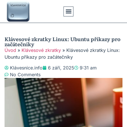
Klávesové Zkratky
Psaní Textů
Řešení Problémů
Typy Klávesnic
Klávesové zkratky Linux: Ubuntu příkazy pro
začátečníky
Úvod
»
Klávesové zkratky
»
Klávesové zkratky Linux:
Ubuntu příkazy pro začátečníky
Klávesnice.info
6 září, 2025
9:31 am
No Comments