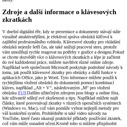
Zdroje a další informace o klávesových
zkratkách
V dnešní digitální éře, kdy se prezentace a dokumenty stávají stále
vizuálně atraktivnějšími, je efektivní správa obrázků klíčová k
zajištění profesionálního vzhledu. Klávesové zkratky pro vkládání
obrázků nejenže šetří čas, ale také snižují pracovní stres, protože
vám umožňují rychle reagovat na potřeby v grafice a designu.Pokud
se chcete dozvědět více o klávesových zkratkách a lépe je začlenit
do své každodenní práce, můžete navštívit různé online zdroje.
Například web společnosti Microsoft poskytuje podrobné návody k
tomu, jak použít klávesové zkratky pro obrázky a další funkce v
aplikacích Office, jako je Word. Tyto informace můžete použít k
rychlejšímu vložení obrázků do dokumentů pomocí kombinací
kláves, například „Alt + V“, následovaným „M“ pro vložení
obrázku
[[1]]
.Dalším užitečným zdrojem jsou blogy a online fóra,
kde uživatelé sdílejí své zkušenosti a tipy. Například můžete najít
články, které porovnávají zkratky v různých operačních systémech
(Windows vs. Mac), což vám pomůže vybrat nejlepší metody pro
váš konkrétní systém. Prohlédněte si také video návody na
YouTube, které často ukazují praktické příklady používání zkratek,
což vám může usnadnit učení.Kromě toho si můžete přizpůsobit