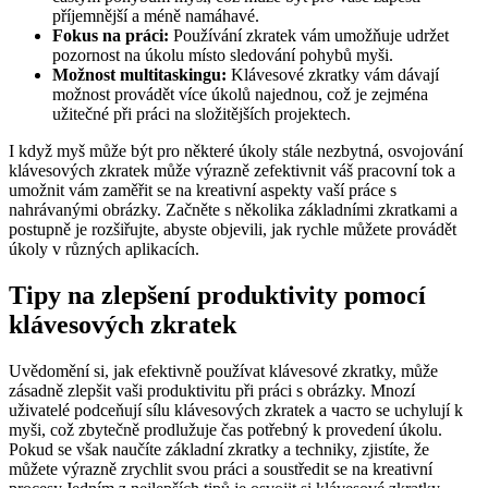
příjemnější a méně namáhavé.
Fokus na práci:
Používání zkratek vám umožňuje udržet
pozornost na úkolu místo sledování pohybů myši.
Možnost multitaskingu:
Klávesové zkratky vám dávají
možnost provádět více úkolů najednou, což je zejména
užitečné při práci na složitějších projektech.
I když myš může být pro některé úkoly stále nezbytná, osvojování
klávesových zkratek může výrazně zefektivnit váš pracovní tok a
umožnit vám zaměřit se na kreativní aspekty vaší práce s
nahrávanými obrázky. Začněte s několika základními zkratkami a
postupně je rozšiřujte, abyste objevili, jak rychle můžete provádět
úkoly v různých aplikacích.
Tipy na zlepšení produktivity pomocí
klávesových zkratek
Uvědomění si, jak efektivně používat klávesové zkratky, může
zásadně zlepšit vaši produktivitu při práci s obrázky. Mnozí
uživatelé podceňují sílu klávesových zkratek a часто se uchylují k
myši, což zbytečně prodlužuje čas potřebný k provedení úkolu.
Pokud se však naučíte základní zkratky a techniky, zjistíte, že
můžete výrazně zrychlit svou práci a soustředit se na kreativní