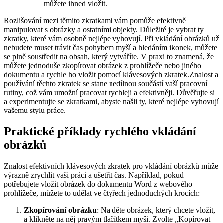
můžete ihned vložit.
Rozlišování mezi těmito zkratkami vám pomůže efektivně
manipulovat s obrázky a ostatními objekty. Důležité je vybrat ty
zkratky, které vám osobně nejlépe vyhovují. Při vkládání obrázků už
nebudete muset trávit čas pohybem myší a hledáním ikonek, můžete
se plně soustředit na obsah, který vytváříte. V praxi to znamená, že
můžete jednoduše zkopírovat obrázek z prohlížeče nebo jiného
dokumentu a rychle ho vložit pomocí klávesových zkratek.Znalost a
používání těchto zkratek se stane nedílnou součástí vaší pracovní
rutiny, což vám umožní pracovat rychleji a efektivněji. Důvěřujte si
a experimentujte se zkratkami, abyste našli ty, které nejlépe vyhovují
vašemu stylu práce.
Praktické příklady rychlého vkládání
obrázků
Znalost efektivních klávesových zkratek pro vkládání obrázků může
výrazně zrychlit vaši práci a ušetřit čas. Například, pokud
potřebujete vložit obrázek do dokumentu Word z webového
prohlížeče, můžete to udělat ve čtyřech jednoduchých krocích:
Zkopírování obrázku
: Najděte obrázek, který chcete vložit,
a klikněte na něj pravým tlačítkem myši. Zvolte „Kopírovat