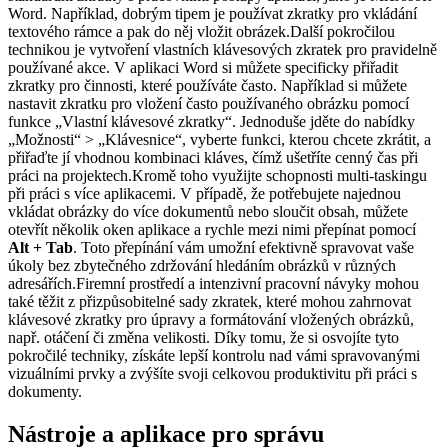
Word. Například, dobrým tipem je používat zkratky pro vkládání
textového rámce a pak do něj vložit obrázek.Další pokročilou
technikou je vytvoření vlastních klávesových zkratek pro pravidelně
používané akce. V aplikaci Word si můžete specificky přiřadit
zkratky pro činnosti, které používáte často. Například si můžete
nastavit zkratku pro vložení často používaného obrázku pomocí
funkce „Vlastní klávesové zkratky“. Jednoduše jděte do nabídky
„Možnosti“ > „Klávesnice“, vyberte funkci, kterou chcete zkrátit, a
přiřaďte jí vhodnou kombinaci kláves, čímž ušetříte cenný čas při
práci na projektech.Kromě toho využijte schopnosti multi-taskingu
při práci s více aplikacemi. V případě, že potřebujete najednou
vkládat obrázky do více dokumentů nebo sloučit obsah, můžete
otevřít několik oken aplikace a rychle mezi nimi přepínat pomocí
Alt + Tab
. Toto přepínání vám umožní efektivně spravovat vaše
úkoly bez zbytečného zdržování hledáním obrázků v různých
adresářích.Firemní prostředí a intenzivní pracovní návyky mohou
také těžit z přizpůsobitelné sady zkratek, které mohou zahrnovat
klávesové zkratky pro úpravy a formátování vložených obrázků,
např. otáčení či změna velikosti. Díky tomu, že si osvojíte tyto
pokročilé techniky, získáte lepší kontrolu nad vámi spravovanými
vizuálními prvky a zvýšíte svoji celkovou produktivitu při práci s
dokumenty.
Nástroje a aplikace pro správu