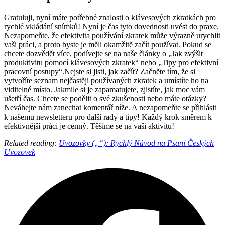
Gratuluji, nyní máte potřebné znalosti o klávesových zkratkách pro
rychlé vkládání snímků! Nyní je čas tyto dovednosti uvést do praxe.
Nezapomeňte, že efektivita používání zkratek může výrazně urychlit
vaši práci, a proto byste je měli okamžitě začít používat. Pokud se
chcete dozvědět více, podívejte se na naše články o „Jak zvýšit
produktivitu pomocí klávesových zkratek“ nebo „Tipy pro efektivní
pracovní postupy“.Nejste si jisti, jak začít? Začněte tím, že si
vytvoříte seznam nejčastěji používaných zkratek a umístíte ho na
viditelné místo. Jakmile si je zapamatujete, zjistíte, jak moc vám
ušetří čas. Chcete se podělit o své zkušenosti nebo máte otázky?
Neváhejte nám zanechat komentář níže. A nezapomeňte se přihlásit
k našemu newsletteru pro další rady a tipy! Každý krok směrem k
efektivnější práci je cenný. Těšíme se na vaši aktivitu!
Related reading:
Uvozovky („“): Rychlý Návod na Psaní Českých
Uvozovek