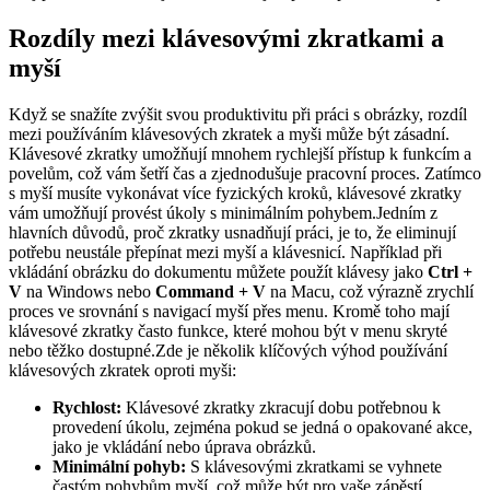
Rozdíly mezi klávesovými zkratkami a
myší
Když se snažíte zvýšit svou produktivitu při práci s obrázky, rozdíl
mezi používáním klávesových zkratek a myši může být zásadní.
Klávesové zkratky umožňují mnohem rychlejší přístup k funkcím a
povelům, což vám šetří čas a zjednodušuje pracovní proces. Zatímco
s myší musíte vykonávat více fyzických kroků, klávesové zkratky
vám umožňují provést úkoly s minimálním pohybem.Jedním z
hlavních důvodů, proč zkratky usnadňují práci, je to, že eliminují
potřebu neustále přepínat mezi myší a klávesnicí. Například při
vkládání obrázku do dokumentu můžete použít klávesy jako
Ctrl +
V
na Windows nebo
Command + V
na Macu, což výrazně zrychlí
proces ve srovnání s navigací myší přes menu. Kromě toho mají
klávesové zkratky často funkce, které mohou být v menu skryté
nebo těžko dostupné.Zde je několik klíčových výhod používání
klávesových zkratek oproti myši:
Rychlost:
Klávesové zkratky zkracují dobu potřebnou k
provedení úkolu, zejména pokud se jedná o opakované akce,
jako je vkládání nebo úprava obrázků.
Minimální pohyb:
S klávesovými zkratkami se vyhnete
častým pohybům myší, což může být pro vaše zápěstí