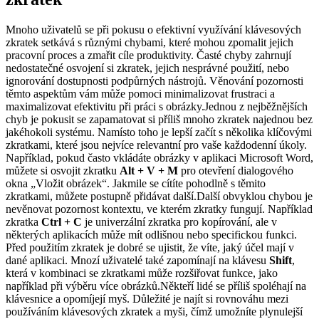
Mnoho uživatelů se při pokusu o efektivní využívání klávesových
zkratek setkává s různými chybami, které mohou zpomalit jejich
pracovní proces a zmařit cíle produktivity. Časté chyby zahrnují
nedostatečné osvojení si zkratek, jejich nesprávné použití, nebo
ignorování dostupnosti podpůrných nástrojů. Věnování pozornosti
těmto aspektům vám může pomoci minimalizovat frustraci a
maximalizovat efektivitu při práci s obrázky.Jednou z nejběžnějších
chyb je pokusit se zapamatovat si příliš mnoho zkratek najednou bez
jakéhokoli systému. Namísto toho je lepší začít s několika klíčovými
zkratkami, které jsou nejvíce relevantní pro vaše každodenní úkoly.
Například, pokud často vkládáte obrázky v aplikaci Microsoft Word,
můžete si osvojit zkratku
Alt + V + M
pro otevření dialogového
okna „Vložit obrázek“. Jakmile se cítíte pohodlně s těmito
zkratkami, můžete postupně přidávat další.Další obvyklou chybou je
nevěnovat pozornost kontextu, ve kterém zkratky fungují. Například
zkratka
Ctrl + C
je univerzální zkratka pro kopírování, ale v
některých aplikacích může mít odlišnou nebo specifickou funkci.
Před použitím zkratek je dobré se ujistit, že víte, jaký účel mají v
dané aplikaci. Mnozí uživatelé také zapomínají na klávesu
Shift
,
která v kombinaci se zkratkami může rozšiřovat funkce, jako
například při výběru více obrázků.Někteří lidé se příliš spoléhají na
klávesnice a opomíjejí myš. Důležité je najít si rovnováhu mezi
používáním klávesových zkratek a myši, čímž umožníte plynulejší