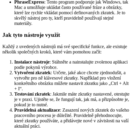
PhraseExpress
: Tento program podporuje jak Windows, tak
Mac a umožňuje ukládat často používané fráze a obrázky,
které lze rychle vkládat pomocí definovaných zkratek. Je to
skvělý nástroj pro ty, kteří pravidelně používají stejné
materiály.
Jak tyto nástroje využít
Každý z uvedených nástrojů má své specifické funkce, ale existuje
několik společných kroků, které vám pomohou začít:
Instalace nástroje
: Stáhněte a nainstalujte zvolenou aplikaci
podle pokynů výrobce.
Vytvoření zkratek
: Určete, jaké akce chcete zjednodušit, a
vytvořte pro ně klávesové zkratky. Například pro vložení
konkrétního obrázku můžete nastavit zkratku jako „Ctrl + Alt
+ I“.
Testování zkratek
: Jakmile máte zkratky nastavené, otestujte
je v praxi. Ujistěte se, že fungují tak, jak má, a přizpůsobte je,
pokud je to nutné.
Pravidelná aktualizace
: Zasazení nových zkratek do vašeho
pracovního procesu je důležité. Pravidelně přehodnocujte,
které zkratky používáte, a přidávejte nové v závislosti na vaší
aktuální práci.