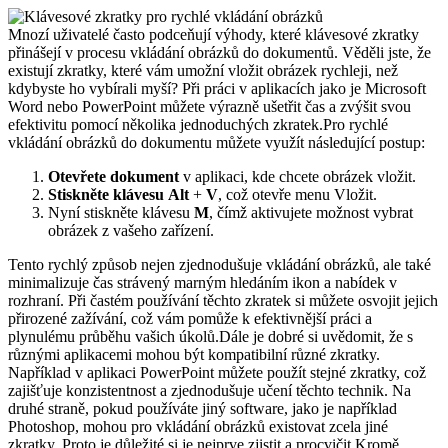
Mnozí uživatelé často podceňují výhody, které klávesové zkratky
přinášejí v procesu vkládání obrázků do dokumentů. Věděli jste, že
existují zkratky, které vám umožní vložit obrázek rychleji, než
kdybyste ho vybírali myší? Při práci v aplikacích jako je Microsoft
Word nebo PowerPoint můžete výrazně ušetřit čas a zvýšit svou
efektivitu pomocí několika jednoduchých zkratek.Pro rychlé
vkládání obrázků do dokumentu můžete využít následující postup:
Otevřete dokument
v aplikaci, kde chcete obrázek vložit.
Stiskněte klávesu
Alt
+
V
, což otevře menu Vložit.
Nyní stiskněte klávesu
M
, čímž aktivujete možnost vybrat
obrázek z vašeho zařízení.
Tento rychlý způsob nejen zjednodušuje vkládání obrázků, ale také
minimalizuje čas strávený marným hledáním ikon a nabídek v
rozhraní. Při častém používání těchto zkratek si můžete osvojit jejich
přirozené zažívání, což vám pomůže k efektivnější práci a
plynulému průběhu vašich úkolů.Dále je dobré si uvědomit, že s
různými aplikacemi mohou být kompatibilní různé zkratky.
Například v aplikaci PowerPoint můžete použít stejné zkratky, což
zajišťuje konzistentnost a zjednodušuje učení těchto technik. Na
druhé straně, pokud používáte jiný software, jako je například
Photoshop, mohou pro vkládání obrázků existovat zcela jiné
zkratky. Proto je důležité si je nejprve zjistit a procvičit.Kromě