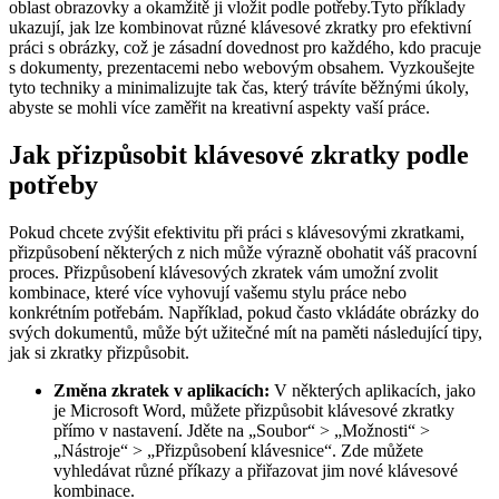
oblast obrazovky a okamžitě ji vložit podle potřeby.Tyto příklady
ukazují, jak lze kombinovat různé klávesové zkratky pro efektivní
práci s obrázky, což je zásadní dovednost pro každého, kdo pracuje
s dokumenty, prezentacemi nebo webovým obsahem. Vyzkoušejte
tyto techniky a minimalizujte tak čas, který trávíte běžnými úkoly,
abyste se mohli více zaměřit na kreativní aspekty vaší práce.
Jak přizpůsobit klávesové zkratky podle
potřeby
Pokud chcete zvýšit efektivitu při práci s klávesovými zkratkami,
přizpůsobení některých z nich může výrazně obohatit váš pracovní
proces. Přizpůsobení klávesových zkratek vám umožní zvolit
kombinace, které více vyhovují vašemu stylu práce nebo
konkrétním potřebám. Například, pokud často vkládáte obrázky do
svých dokumentů, může být užitečné mít na paměti následující tipy,
jak si zkratky přizpůsobit.
Změna zkratek v aplikacích:
V některých aplikacích, jako
je Microsoft Word, můžete přizpůsobit klávesové zkratky
přímo v nastavení. Jděte na „Soubor“ > „Možnosti“ >
„Nástroje“ > „Přizpůsobení klávesnice“. Zde můžete
vyhledávat různé příkazy a přiřazovat jim nové klávesové
kombinace.