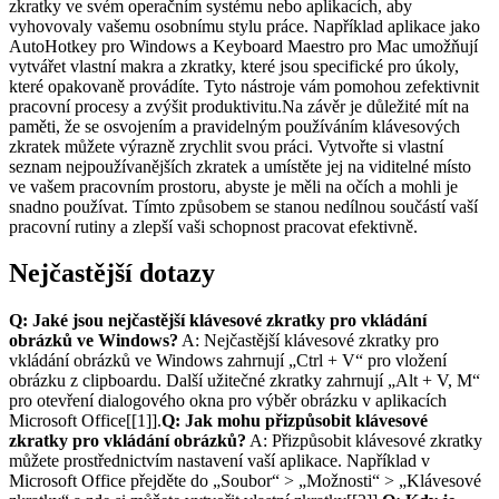
zkratky ve svém operačním systému nebo aplikacích, aby
vyhovovaly vašemu osobnímu stylu práce. Například aplikace jako
AutoHotkey pro Windows a Keyboard Maestro pro Mac umožňují
vytvářet vlastní makra a zkratky, které jsou specifické pro úkoly,
které opakovaně provádíte. Tyto nástroje vám pomohou zefektivnit
pracovní procesy a zvýšit produktivitu.Na závěr je důležité mít na
paměti, že se osvojením a pravidelným používáním klávesových
zkratek můžete výrazně zrychlit svou práci. Vytvořte si vlastní
seznam nejpoužívanějších zkratek a umístěte jej na viditelné místo
ve vašem pracovním prostoru, abyste je měli na očích a mohli je
snadno používat. Tímto způsobem se stanou nedílnou součástí vaší
pracovní rutiny a zlepší vaši schopnost pracovat efektivně.
Nejčastější dotazy
Q: Jaké jsou nejčastější klávesové zkratky pro vkládání
obrázků ve Windows?
A: Nejčastější klávesové zkratky pro
vkládání obrázků ve Windows zahrnují „Ctrl + V“ pro vložení
obrázku z clipboardu. Další užitečné zkratky zahrnují „Alt + V, M“
pro otevření dialogového okna pro výběr obrázku v aplikacích
Microsoft Office[[1]].
Q: Jak mohu přizpůsobit klávesové
zkratky pro vkládání obrázků?
A: Přizpůsobit klávesové zkratky
můžete prostřednictvím nastavení vaší aplikace. Například v
Microsoft Office přejděte do „Soubor“ > „Možnosti“ > „Klávesové