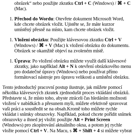
obrázek“ nebo použijte zkratku
Ctrl + C
(Windows) /
⌘ + C
(Mac).
Přechod do Wordu
: Otevřete dokument Microsoft Word,
kde chcete obrázek vložit. Ujistěte se, že máte kurzor
umístěný přesně na místo, kam chcete obrázek vložit.
Vložení obrázku
: Použijte klávesovou zkratku
Ctrl + V
(Windows) /
⌘ + V
(Mac) k vložení obrázku do dokumentu.
Obrázek se okamžitě objeví na zvoleném místě.
Úprava
: Po vložení obrázku můžete využít další klávesové
zkratky, jako například
Alt + N
k otevření obrázkového menu
pro dodatečné úpravy (Windows) nebo používat přímo
formátovací nástroje pro úpravu velikosti a umístění obrázku.
Tento jednoduchý pracovní postup ilustruje, jak můžete pomocí
několika klávesových zkratek zjednodušit proces vkládání obrázků.
Představte si, že místo toho, abyste ztráceli čas hledáním možnosti
vložení v nabídkách a přesunem myši, můžete efektivně spravovat
vaši práci a soustředit se na obsah.Kromě toho můžete rychle
vkládat i snímky obrazovky. Například, pokud chcete pořídit snímek
obrazovky a ihned jej vložit: použijte
Alt + Print Screen
(Windows) pro zkopírování aktuálního okna, a potom jej rychle
vložte pomocí
Ctrl + V
. Na Macu, s
⌘ + Shift + 4
si můžete vybrat