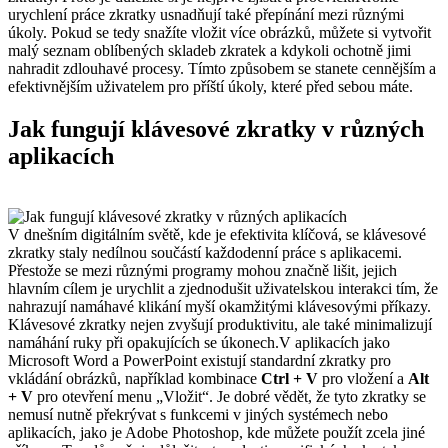
urychlení práce zkratky usnadňují také přepínání mezi různými
úkoly. Pokud se tedy snažíte vložit více obrázků, můžete si vytvořit
malý seznam oblíbených skladeb zkratek a kdykoli ochotně jimi
nahradit zdlouhavé procesy. Tímto způsobem se stanete cennějším a
efektivnějším uživatelem pro příští úkoly, které před sebou máte.
Jak fungují klávesové zkratky v různých
aplikacích
V dnešním digitálním světě, kde je efektivita klíčová, se klávesové
zkratky staly nedílnou součástí každodenní práce s aplikacemi.
Přestože se mezi různými programy mohou značně lišit, jejich
hlavním cílem je urychlit a zjednodušit uživatelskou interakci tím, že
nahrazují namáhavé klikání myší okamžitými klávesovými příkazy.
Klávesové zkratky nejen zvyšují produktivitu, ale také minimalizují
namáhání ruky při opakujících se úkonech.V aplikacích jako
Microsoft Word a PowerPoint existují standardní zkratky pro
vkládání obrázků, například kombinace
Ctrl + V
pro vložení a
Alt
+ V
pro otevření menu „Vložit“. Je dobré vědět, že tyto zkratky se
nemusí nutně překrývat s funkcemi v jiných systémech nebo
aplikacích, jako je Adobe Photoshop, kde můžete použít zcela jiné