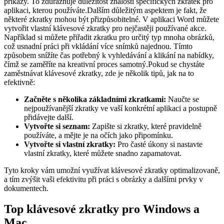
příkazy. To zdůrazňuje důležitost znalosti specifických zkratek pro
aplikaci, kterou používáte.Dalším důležitým aspektem je fakt, že
některé zkratky mohou být přizpůsobitelné. V aplikaci Word můžete
vytvořit vlastní klávesové zkratky pro nejčastěji používané akce.
Například si můžete přiřadit zkratku pro určitý typ mnoha obrázků,
což usnadní práci při vkládání více snímků najednou. Tímto
způsobem snížíte čas potřebný k vyhledávání a klikání na nabídky,
čímž se zaměříte na kreativní proces samotný.Pokud se chystáte
zaměstnávat klávesové zkratky, zde je několik tipů, jak na to
efektivně:
Začněte s několika základními zkratkami:
Naučte se
nejpoužívanější zkratky ve vaší konkrétní aplikaci a postupně
přidávejte další.
Vytvořte si seznam:
Zapište si zkratky, které pravidelně
používáte, a mějte je na očích jako připomínku.
Vytvořte si vlastní zkratky:
Pro časté úkony si nastavte
vlastní zkratky, které můžete snadno zapamatovat.
Tyto kroky vám umožní využívat klávesové zkratky optimalizovaně,
a tím zvýšit vaši efektivitu při práci s obrázky a dalšími prvky v
dokumentech.
Top klávesové zkratky pro Windows a
Mac