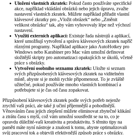
Uložení vlastních zkratek:
Pokud často používáte specifické
akce, například vkládání obrázků nebo jejich úpravu, zvažte
nastavení vlastních zkratek. Můžete například přiřadit vlastní
klávesové zkratky pro „Vložit obrázek“ nebo „Změnit
velikost obrázku“ tak, aby vám vyhovovaly lépe než výchozí
nastavení.
Využití externích aplikací:
Existuje řada nástrojů a aplikací,
které umožňují vytvoření a správu klávesových zkratek napříč
různými programy. Například aplikace jako AutoHotkey pro
Windows nebo Karabiner pro Mac vám umožní definovat
složitější skripty pro automatizaci opakujících se úkolů, včetně
práce s obrázky.
Vytvoření osobního seznamu zkratek:
Uložte si seznam
svých přizpůsobených klávesových zkratek na viditelném
místě, abyste si je mohli rychle připomenout. To je zvláště
užitečné, pokud používáte mnoho vlastních kombinací a
potřebujete si je čas od času zopakovat.
Přizpůsobení klávesových zkratek podle svých potřeb nejenže
zrychlí vaši práci, ale také ji učiní příjemnější a pohodlnější.
Věnováním času jejich zlepšení můžete eliminovat zbytečné klikání
a ztrátu času s myší, což vám umožní soustředit se na to, co je
opravdu důležité-vaši kreativitu a produktivitu. S těmito tipy na
paměti máte nyní nástroje a znalosti k tomu, abyste optimalizovali
svůj pracovní tok a objevili efektivnější způsob práce s obrázky.