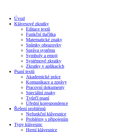
Úvod
Klávesové zkratky
Editace textů
Funkční tlačítka
Matematické znaky
Snímky obrazovky
Správa systému
Symboly a emoji
Systémové zkratky
Zkratky v aplikacích
Psaní textů
Akademické práce
Komunikace a zprávy
Pracovní dokumenty
Speciální znaky
Tvůrčí psaní
Úřední korespondence
Řešení problémů
Nefunkční klávesnice
Problémy s připojením
Typy klávesnic
Herní klávesnice