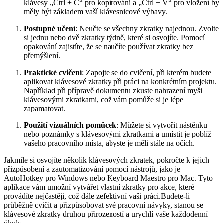
klávesy „Ctrl + C“ pro kopírování a „Ctrl + V“ pro vložení by
měly být základem vaší klávesnicové výbavy.
Postupné učení
: Neučte se všechny zkratky najednou. Zvolte
si jednu nebo dvě zkratky týdně, které si osvojíte. Pomocí
opakování zajistíte, že se naučíte používat zkratky bez
přemýšlení.
Praktické cvičení
: Zapojte se do cvičení, při kterém budete
aplikovat klávesové zkratky při práci na konkrétním projektu.
Například při přípravě dokumentu zkuste nahrazení myši
klávesovými zkratkami, což vám pomůže si je lépe
zapamatovat.
Použití vizuálních pomůcek
: Můžete si vytvořit nástěnku
nebo poznámky s klávesovými zkratkami a umístit je poblíž
vašeho pracovního místa, abyste je měli stále na očích.
Jakmile si osvojíte několik klávesových zkratek, pokročte k jejich
přizpůsobení a zautomatizování pomocí nástrojů, jako je
AutoHotkey pro Windows nebo Keyboard Maestro pro Mac. Tyto
aplikace vám umožní vytvářet vlastní zkratky pro akce, které
provádíte nejčastěji, což dále zefektivní vaši práci.Budete-li
průběžně cvičit a přizpůsobovat své pracovní návyky, stanou se
klávesové zkratky druhou přirozeností a urychlí vaše každodenní
úkoly.