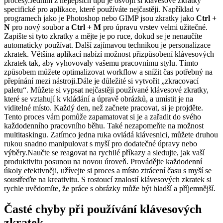
procesy.Jedním z nejlepších tipů je osvojit si klávesové zkratky
specifické pro aplikace, které používáte nejčastěji. Například v
programech jako je Photoshop nebo GIMP jsou zkratky jako
Ctrl +
N
pro nový soubor a
Ctrl + M
pro úpravu vrstev velmi užitečné.
Zapište si tyto zkratky a mějte je po ruce, dokud se je nenaučíte
automaticky používat. Další zajímavou technikou je personalizace
zkratek. Většina aplikací nabízí možnost přizpůsobení klávesových
zkratek tak, aby vyhovovaly vašemu pracovnímu stylu. Tímto
způsobem můžete optimalizovat workflow a snížit čas potřebný na
přepínání mezi nástroji.Dále je důležité si vytvořit „zkracovací
paletu“. Můžete si vypsat nejčastěji používané klávesové zkratky,
které se vztahují k vkládání a úpravě obrázků, a umístit je na
viditelné místo. Každý den, než začnete pracovat, si je projděte.
Tento proces vám pomůže zapamatovat si je a zařadit do svého
každodenního pracovního běhu. Také nezapomeňte na možnost
multitaskingu. Zatímco jedna ruka ovládá klávesnici, můžete druhou
rukou snadno manipulovat s myší pro dodatečné úpravy nebo
výběry.Naučte se reagovat na rychilé příkazy a sledujte, jak vaší
produktivitu posunou na novou úroveň. Provádějte každodenní
úkoly efektivněji, užívejte si proces a místo ztrácení času s myší se
soustřeďte na kreativitu. S rostoucí znalostí klávesových zkratek si
rychle uvědomíte, že práce s obrázky může být hladší a příjemnější.
Časté chyby při používání klávesových
zkratek