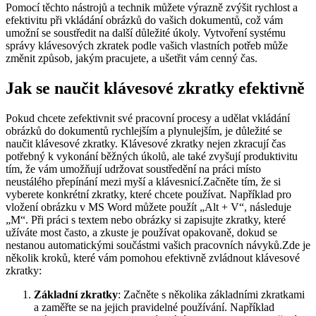
Pomocí těchto nástrojů a technik můžete výrazně zvýšit rychlost a
efektivitu při vkládání obrázků do vašich dokumentů, což vám
umožní se soustředit na další důležité úkoly. Vytvoření systému
správy klávesových zkratek podle vašich vlastních potřeb může
změnit způsob, jakým pracujete, a ušetřit vám cenný čas.
Jak se naučit klávesové zkratky efektivně
Pokud chcete zefektivnit své pracovní procesy a udělat vkládání
obrázků do dokumentů rychlejším a plynulejším, je důležité se
naučit klávesové zkratky. Klávesové zkratky nejen zkracují čas
potřebný k vykonání běžných úkolů, ale také zvyšují produktivitu
tím, že vám umožňují udržovat soustředění na práci místo
neustálého přepínání mezi myší a klávesnicí.Začněte tím, že si
vyberete konkrétní zkratky, které chcete používat. Například pro
vložení obrázku v MS Word můžete použít „Alt + V“, následuje
„M“. Při práci s textem nebo obrázky si zapisujte zkratky, které
užíváte most často, a zkuste je používat opakovaně, dokud se
nestanou automatickými součástmi vašich pracovních návyků.Zde je
několik kroků, které vám pomohou efektivně zvládnout klávesové
zkratky:
Základní zkratky
: Začněte s několika základními zkratkami
a zaměřte se na jejich pravidelné používání. Například