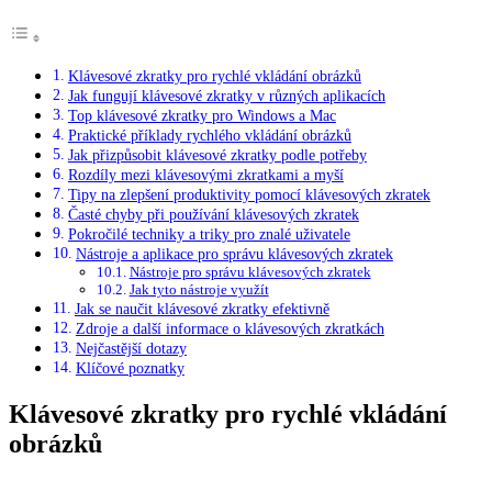
Klávesové zkratky pro rychlé vkládání obrázků
Jak fungují klávesové zkratky v různých aplikacích
Top klávesové zkratky pro Windows a Mac
Praktické příklady rychlého vkládání obrázků
Jak přizpůsobit klávesové zkratky podle potřeby
Rozdíly mezi klávesovými zkratkami a myší
Tipy na zlepšení produktivity pomocí klávesových zkratek
Časté chyby při používání klávesových zkratek
Pokročilé techniky a triky pro znalé uživatele
Nástroje a aplikace pro správu klávesových zkratek
Nástroje pro správu klávesových zkratek
Jak tyto nástroje využít
Jak se naučit klávesové zkratky efektivně
Zdroje a další informace o klávesových zkratkách
Nejčastější dotazy
Klíčové poznatky
Klávesové zkratky pro rychlé vkládání
obrázků