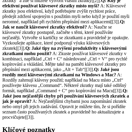
zkratky“ a zde si můžete vytvořit vlastní zkratky[[2]].
Q: Kdy je
efektivní používat klávesové zkratky místo myši?
A: Klávesové
zkratky jsou efektivní, když potřebujete zvýšit rychlost práce,
předejít zdržení spojeným s použitím myši nebo když je použití myši
neromné, například při rychlém přepínání mezi aplikacemi[[3]].
Q:
Jak se naučit klávesové zkratky efektivně?
A: Naučte se
klávesové zkratky postupně, začněte s těmi, které používáte
nejčastěji. Vytvořte si kartičky se zkratkami a pravidelně je opakujte.
Vyzkoušejte aplikace, které podporují výuku klávesových
zkratek[[3]].
Q: Jaké tipy na zvýšení produktivity s klávesovými
zkratkami mohu použít?
A: Zkuste používat klávesové zkratky v
kombinaci, například „Ctrl + C“ následované „Ctrl + V“ pro rychlé
kopírování a vkládání. Mějte také na paměti klávesové zkratky pro
přepínání mezi aplikacemi, jako „Alt + Tab“[[3]].
Q: Jaké jsou
rozdíly mezi klávesovými zkratkami na Windows a Mac?
A:
Rozdíly zahrnují klávesy použití; například na Macu místo „Ctrl“
používejte klávesu „Command“. Některé zkratky mají také odlišný
formát, například „Command + C“ pro kopírování na Macu[[3]].
Q:
Jaké jsou nejčastější chyby při používání klávesových zkratek a
jak je opravit?
A: Nejčastějšími chybami jsou zapomínání zkratek
nebo omyl při jejich zadávání. Opravit je můžete tím, že si pořídíte
seznam často používaných zkratek a pravidelně ho aktualizujete a
procvičujete[[3]].
Klíčové poznatky