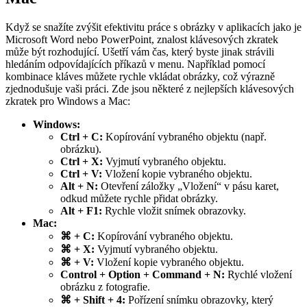
Když se snažíte zvýšit efektivitu práce s obrázky v aplikacích jako je
Microsoft Word nebo PowerPoint, znalost klávesových zkratek
může být rozhodující. Ušetří vám čas, který byste jinak strávili
hledáním odpovídajících příkazů v menu. Například pomocí
kombinace kláves můžete rychle vkládat obrázky, což výrazně
zjednodušuje vaši práci. Zde jsou některé z nejlepších klávesových
zkratek pro Windows a Mac:
Windows:
Ctrl + C:
Kopírování vybraného objektu (např.
obrázku).
Ctrl + X:
Vyjmutí vybraného objektu.
Ctrl + V:
Vložení kopie vybraného objektu.
Alt + N:
Otevření záložky „Vložení“ v pásu karet,
odkud můžete rychle přidat obrázky.
Alt + F1:
Rychle vložit snímek obrazovky.
Mac:
⌘ + C:
Kopírování vybraného objektu.
⌘ + X:
Vyjmutí vybraného objektu.
⌘ + V:
Vložení kopie vybraného objektu.
Control + Option + Command + N:
Rychlé vložení
obrázku z fotografie.
⌘ + Shift + 4:
Pořízení snímku obrazovky, který