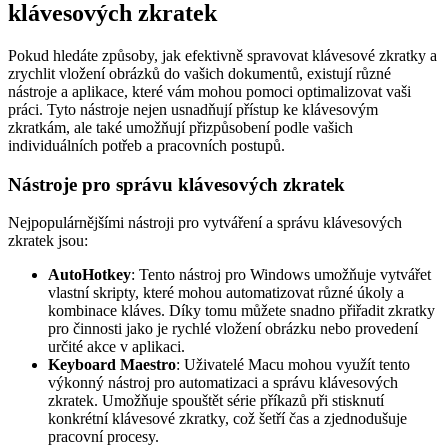
klávesových zkratek
Pokud hledáte způsoby, jak efektivně spravovat klávesové zkratky a
zrychlit vložení obrázků do vašich dokumentů, existují různé
nástroje a aplikace, které vám mohou pomoci optimalizovat vaši
práci. Tyto nástroje nejen usnadňují přístup ke klávesovým
zkratkám, ale také umožňují přizpůsobení podle vašich
individuálních potřeb a pracovních postupů.
Nástroje pro správu klávesových zkratek
Nejpopulárnějšími nástroji pro vytváření a správu klávesových
zkratek jsou:
AutoHotkey
: Tento nástroj pro Windows umožňuje vytvářet
vlastní skripty, které mohou automatizovat různé úkoly a
kombinace kláves. Díky tomu můžete snadno přiřadit zkratky
pro činnosti jako je rychlé vložení obrázku nebo provedení
určité akce v aplikaci.
Keyboard Maestro
: Uživatelé Macu mohou využít tento
výkonný nástroj pro automatizaci a správu klávesových
zkratek. Umožňuje spouštět série příkazů při stisknutí
konkrétní klávesové zkratky, což šetří čas a zjednodušuje
pracovní procesy.