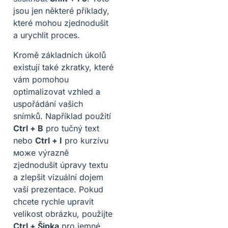
jsou jen některé příklady,
které mohou zjednodušit
a urychlit proces.
Kromě základních úkolů
existují také zkratky, které
vám pomohou
optimalizovat vzhled a
uspořádání vašich
snímků. Například použití
Ctrl + B
pro tučný text
nebo
Ctrl + I
pro kurzívu
може výrazně
zjednodušit úpravy textu
a zlepšit vizuální dojem
vaší prezentace. Pokud
chcete rychle upravit
velikost obrázku, použijte
Ctrl + Šipka
pro jemné