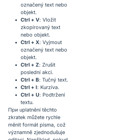
označený text nebo
objekt.
Ctrl + V
: Vložit
zkopírovaný text
nebo objekt.
Ctrl + X
: Vyjmout
označený text nebo
objekt.
Ctrl + Z
: Zrušit
poslední akci.
Ctrl + B
: Tučný text.
Ctrl + I
: Kurzíva.
Ctrl + U
: Podtržení
textu.
При uplatnění těchto
zkratek můžete rychle
měnit formát písma, což
významně zjednodušuje
editaci. Například, pokud