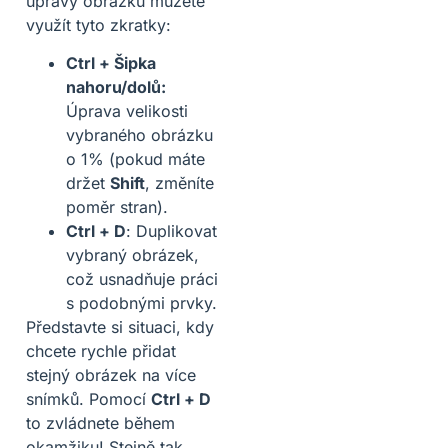
úpravy obrázků můžete
využít tyto zkratky:
Ctrl + Šipka
nahoru/dolů:
Úprava velikosti
vybraného obrázku
o 1% (pokud máte
držet
Shift
, změníte
poměr stran).
Ctrl + D
: Duplikovat
vybraný obrázek,
což usnadňuje práci
s podobnými prvky.
Představte si situaci, kdy
chcete rychle přidat
stejný obrázek na více
snímků. Pomocí
Ctrl + D
to zvládnete během
okamžiku! Stejně tak,