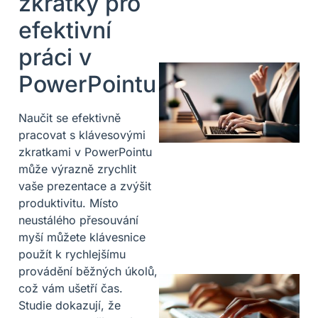
zkratky pro
efektivní
práci v
PowerPointu
Naučit se efektivně
pracovat s klávesovými
zkratkami v PowerPointu
může výrazně zrychlit
vaše prezentace a zvýšit
produktivitu. Místo
neustálého přesouvání
myší můžete klávesnice
použít k rychlejšímu
provádění běžných úkolů,
což vám ušetří čas.
Studie dokazují, že