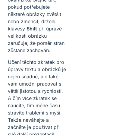
pokud potřebujete
některé obrázky zvětšit
nebo zmenšit, držení
klávesy
Shift
při úpravě
velikosti obrázku
zaručuje, že poměr stran
zůstane zachován.
Učení těchto zkratek pro
úpravy textu a obrázků je
nejen snadné, ale také
vám umožní pracovat s
větší jistotou a rychlostí.
A čím více zkratek se
naučíte, tím méně času
strávíte trablemi s myší.
Takže neváhejte a
začněte je používat při
své další prezentaci!