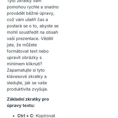
Tyto zkratky vám
pomohou rychle a snadno
provádět běžné úpravy,
což vám ušetří čas a
postará se o to, abyste se
mohli soustředit na obsah
vaší prezentace. Věděli
jste, že můžete
formátovat text nebo
upravit obrázky s
minimem kliknutí?
Zapamatujte si tyto
klávesové zkratky a
sledujte, jak se vaše
produktivita zvyšuje.
Základní zkratky pro
úpravy textu:
Ctrl + C
: Kopírovat