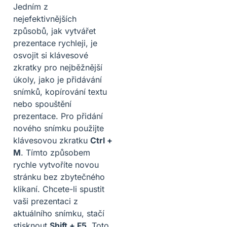
Jedním z
nejefektivnějších
způsobů, jak vytvářet
prezentace rychleji, je
osvojit si klávesové
zkratky pro nejběžnější
úkoly, jako je přidávání
snímků, kopírování textu
nebo spouštění
prezentace. Pro přidání
nového snímku použijte
klávesovou zkratku
Ctrl +
M
. Tímto způsobem
rychle vytvoříte novou
stránku bez zbytečného
klikaní. Chcete-li spustit
vaši prezentaci z
aktuálního snímku, stačí
stisknout
Shift + F5
. Toto