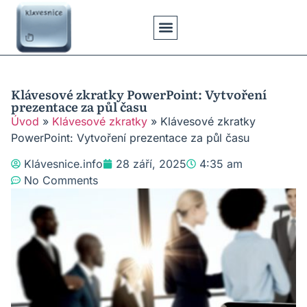
Klávesové Zkratky
Psaní Textů
Řešení Problémů
Typy Klávesnic
Klávesové zkratky PowerPoint: Vytvoření
prezentace za půl času
Úvod
»
Klávesové zkratky
»
Klávesové zkratky
PowerPoint: Vytvoření prezentace za půl času
Klávesnice.info
28 září, 2025
4:35 am
No Comments