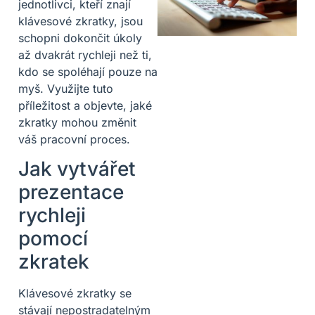
jednotlivci, kteří znají
klávesové zkratky, jsou
schopni dokončit úkoly
až dvakrát rychleji než ti,
kdo se spoléhají pouze na
myš. Využijte tuto
příležitost a objevte, jaké
zkratky mohou změnit
váš pracovní proces.
Jak vytvářet
prezentace
rychleji
pomocí
zkratek
Klávesové zkratky se
stávají nepostradatelným