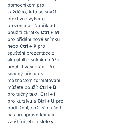
pomocníkem pro
každého, kdo se snaží
efektivně vytvářet
prezentace. Například
použití zkratky
Ctrl + M
pro přidání nové snímku
nebo
Ctrl + P
pro
spuštění prezentace z
aktuálního snímku může
urychlit vaši práci. Pro
snadný přístup k
možnostem formátování
můžete použít
Ctrl + B
pro tučný text,
Ctrl + I
pro kurzívu a
Ctrl + U
pro
podtržení, což vám ušetří
čas při úpravě textu a
zajištění jeho estetiky.