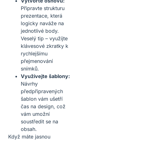
Vytvořte osnovu:
Připravte strukturu
prezentace, která
logicky naváže na
jednotlivé body.
Veselý tip – využijte
klávesové zkratky k
rychlejšímu
přejmenování
snímků.
Využívejte šablony:
Návrhy
předpřipravených
šablon vám ušetří
čas na design, což
vám umožní
soustředit se na
obsah.
Když máte jasnou