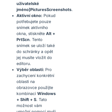
uživatelské
jméno]PicturesScreenshots
.
Aktivní okno:
Pokud
potřebujete pouze
snímek aktivního
okna, stiskněte
Alt +
PrtScn
. Tento
snímek se uloží také
do schránky a opět
jej musíte vložit do
editoru.
Výběr oblasti:
Pro
zachycení konkrétní
oblasti na
obrazovce použijte
kombinaci
Windows
+ Shift + S
. Tato
možnost vám
umožní pomocí myši