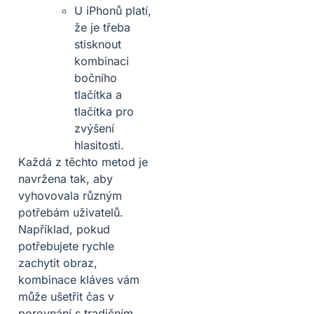
U iPhonů platí,
že je třeba
stisknout
kombinaci
bočního
tlačítka a
tlačítka pro
zvýšení
hlasitosti.
Každá z těchto metod je
navržena tak, aby
vyhovovala různým
potřebám uživatelů.
Například, pokud
potřebujete rychle
zachytit obraz,
kombinace kláves vám
může ušetřit čas v
porovnání s tradičním