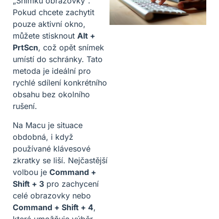
„Snímků obrazovky“.
Pokud chcete zachytit
pouze aktivní okno,
můžete stisknout
Alt +
PrtScn
, což opět snímek
umístí do schránky. Tato
metoda je ideální pro
rychlé sdílení konkrétního
obsahu bez okolního
rušení.
Na Macu je situace
obdobná, i když
používané klávesové
zkratky se liší. Nejčastější
volbou je
Command +
Shift + 3
pro zachycení
celé obrazovky nebo
Command + Shift + 4
,
která umožňuje výběr