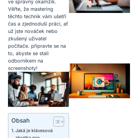
ve správný okamžik.
Věřte, že mastering
těchto technik vám ušetří
čas a zjednoduší práci, ať
už jste nováček nebo
zkušený uživatel
počítače. připravte se na
to, abyste se stali
odborníkem na
screenshoty!
Obsah
Jaká je klávesová
zkratka pro