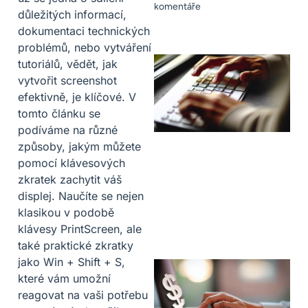
komentáře
důležitých informací,
dokumentaci technických
problémů, nebo vytváření
tutoriálů, vědět, jak
vytvořit screenshot
efektivně, je klíčové. V
tomto článku se
podíváme na různé
způsoby, jakým můžete
pomocí klávesových
zkratek zachytit váš
displej. Naučíte se nejen
klasikou v podobě
klávesy PrintScreen, ale
také praktické zkratky
jako Win + Shift + S,
které vám umožní
reagovat na vaši potřebu