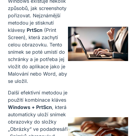
Windows existuje několik
způsobů, jak screenshoty
pořizovat. Nejznámější
metodou je stisknutí
klávesy
PrtScn
(Print
Screen), která zachytí
celou obrazovku. Tento
snímek se poté umístí do
schránky a je potřeba jej
vložit do aplikace jako je
Malování nebo Word, aby
se uložil.
Další efektivní metodou je
použití kombinace kláves
Windows + PrtScn
, která
automaticky uloží snímek
obrazovky do složky
„Obrázky“ ve podadresáři