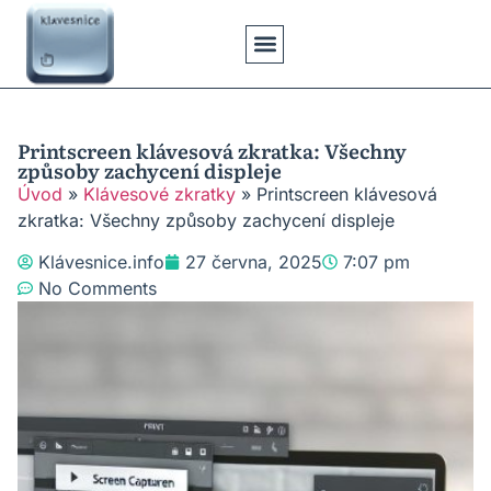
Klávesové Zkratky
Psaní Textů
Řešení Problémů
Typy Klávesnic
Printscreen klávesová zkratka: Všechny
způsoby zachycení displeje
Úvod
»
Klávesové zkratky
»
Printscreen klávesová
zkratka: Všechny způsoby zachycení displeje
Klávesnice.info
27 června, 2025
7:07 pm
No Comments