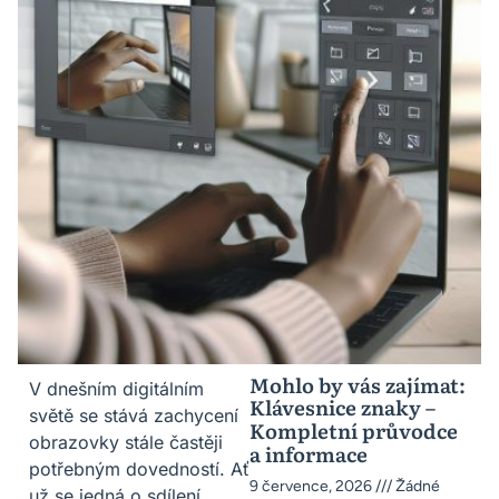
Mohlo by vás zajímat:
V dnešním digitálním
Klávesnice znaky –
světě se stává zachycení
Kompletní průvodce
obrazovky stále častěji
a informace
potřebným dovedností. Ať
9 července, 2026
Žádné
už se jedná o sdílení