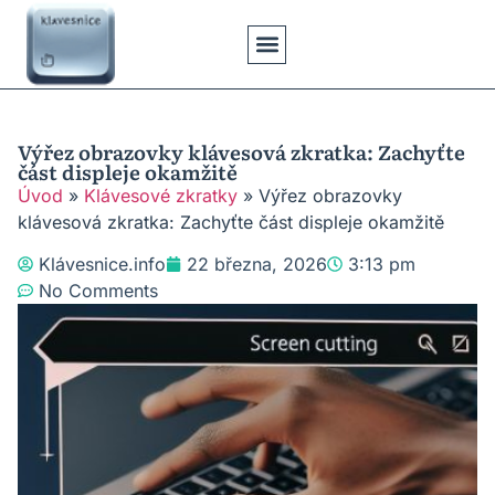
Klávesové Zkratky
Psaní Textů
Řešení Problémů
Typy Klávesnic
Výřez obrazovky klávesová zkratka: Zachyťte
část displeje okamžitě
Úvod
»
Klávesové zkratky
»
Výřez obrazovky
klávesová zkratka: Zachyťte část displeje okamžitě
Klávesnice.info
22 března, 2026
3:13 pm
No Comments