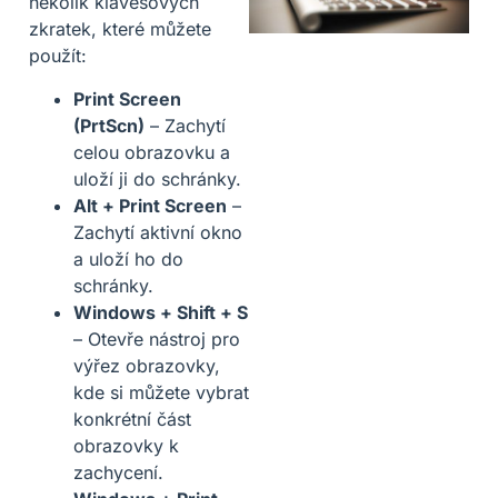
několik klávesových
zkratek, které můžete
použít:
Print Screen
(PrtScn)
– Zachytí
celou obrazovku a
uloží ji do schránky.
Alt + Print Screen
–
Zachytí aktivní okno
a uloží ho do
schránky.
Windows + Shift + S
– Otevře nástroj pro
výřez obrazovky,
kde si můžete vybrat
konkrétní část
obrazovky k
zachycení.