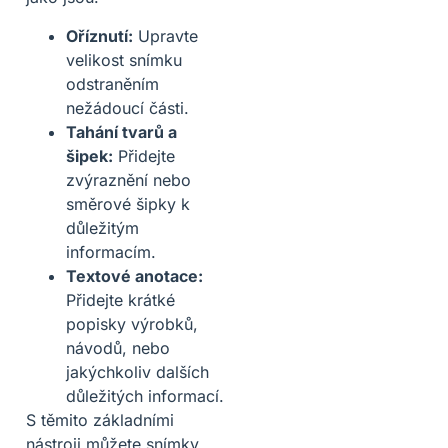
Oříznutí:
Upravte
velikost snímku
odstraněním
nežádoucí části.
Tahání tvarů a
šipek:
Přidejte
zvýraznění nebo
směrové šipky k
důležitým
informacím.
Textové anotace:
Přidejte krátké
popisky výrobků,
návodů, nebo
jakýchkoliv dalších
důležitých informací.
S těmito základními
nástroji můžete snímky