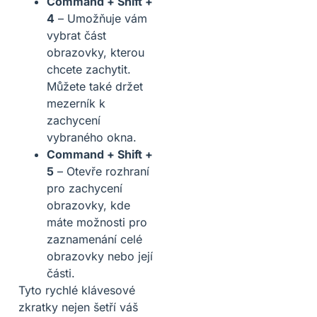
Command + Shift +
4
– Umožňuje vám
vybrat část
obrazovky, kterou
chcete zachytit.
Můžete také držet
mezerník k
zachycení
vybraného okna.
Command + Shift +
5
– Otevře rozhraní
pro zachycení
obrazovky, kde
máte možnosti pro
zaznamenání celé
obrazovky nebo její
části.
Tyto rychlé klávesové
zkratky nejen šetří váš