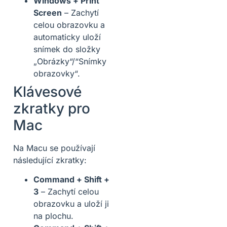
Windows + Print
Screen
– Zachytí
celou obrazovku a
automaticky uloží
snímek do složky
„Obrázky“/“Snímky
obrazovky“.
Klávesové
zkratky pro
Mac
Na Macu se používají
následující zkratky:
Command + Shift +
3
– Zachytí celou
obrazovku a uloží ji
na plochu.