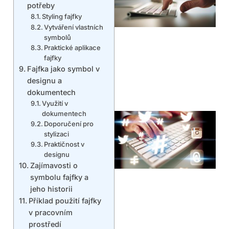
potřeby
Styling fajfky
Vytváření vlastních
symbolů
Praktické aplikace
fajfky
Fajfka jako symbol v
designu a
dokumentech
Využití v
dokumentech
Doporučení pro
stylizaci
Praktičnost v
designu
Zajímavosti o
symbolu fajfky a
jeho historii
Příklad použití fajfky
v pracovním
prostředí