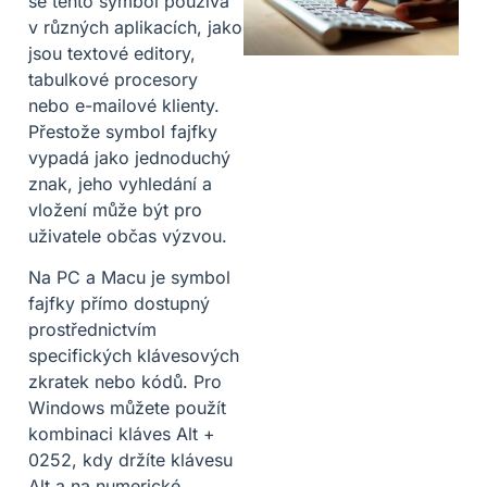
se tento symbol používá
v různých aplikacích, jako
jsou textové editory,
tabulkové procesory
nebo e-mailové klienty.
Přestože symbol fajfky
vypadá jako jednoduchý
znak, jeho vyhledání a
vložení může být pro
uživatele občas výzvou.
Na PC a Macu je symbol
fajfky přímo dostupný
prostřednictvím
specifických klávesových
zkratek nebo kódů. Pro
Windows můžete použít
kombinaci kláves Alt +
0252, kdy držíte klávesu
Alt a na numerické