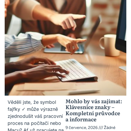
Mohlo by vás zajímat:
Věděli jste, že symbol
Klávesnice znaky –
fajfky ✓ může výrazně
Kompletní průvodce
zjednodušit váš pracovní
a informace
proces na počítači nebo
9 července, 2026
Žádné
Macu? Ať už pracujete na