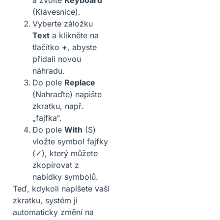
a zvolte
Keyboard
(Klávesnice).
Vyberte záložku
Text
a klikněte na
tlačítko
+
, abyste
přidali novou
náhradu.
Do pole
Replace
(Nahraďte) napište
zkratku, např.
„fajfka“.
Do pole
With
(S)
vložte symbol fajfky
(✓), který můžete
zkopírovat z
nabídky symbolů.
Teď, kdykoli napíšete vaši
zkratku, systém ji
automaticky změní na