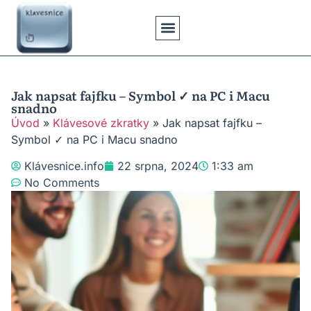
Klávesové Zkratky
Psaní Textů
Řešení Problémů
Typy Klávesnic
Jak napsat fajfku – Symbol ✓ na PC i Macu
snadno
Úvod
»
Klávesové zkratky
»
Jak napsat fajfku –
Symbol ✓ na PC i Macu snadno
Klávesnice.info
22 srpna, 2024
1:33 am
No Comments