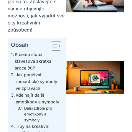
jak na to. Zůstávejte s
námi a objevujte
možnosti, jak vyjádřit své
city kreativním
způsobem!
Obsah
K čemu slouží
klávesová zkratka
srdce (♥)?
Jak používat
romantické symboly
ve zprávách
Kde najít další
emotikony a symboly
Další zdroje pro
emotikony a
symboly
Tipy na kreativní