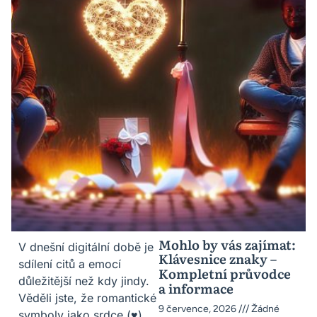
Mohlo by vás zajímat:
V dnešní digitální době je
Klávesnice znaky –
sdílení citů a emocí
Kompletní průvodce
důležitější než kdy jindy.
a informace
Věděli jste, že romantické
9 července, 2026
Žádné
symboly jako srdce (♥)