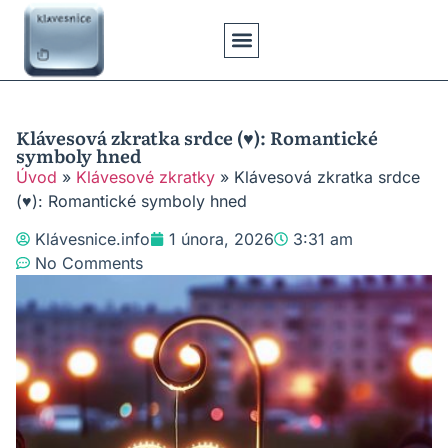
Klávesové Zkratky
Psaní Textů
Řešení Problémů
Typy Klávesnic
Klávesová zkratka srdce (♥): Romantické
symboly hned
Úvod
»
Klávesové zkratky
»
Klávesová zkratka srdce
(♥): Romantické symboly hned
Klávesnice.info
1 února, 2026
3:31 am
No Comments