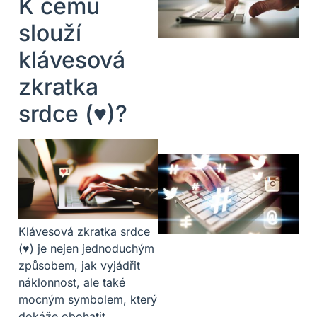
K čemu
slouží
klávesová
zkratka
srdce (♥)?
Klávesová zkratka srdce
(♥) je nejen jednoduchým
způsobem, jak vyjádřit
náklonnost, ale také
mocným symbolem, který
dokáže obohatit