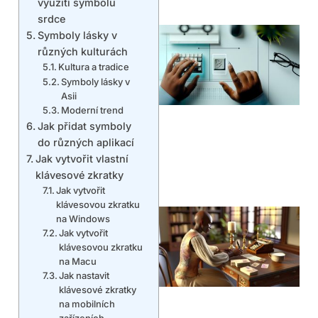
využití symbolu
srdce
Symboly lásky v
různých kulturách
Kultura a tradice
Symboly lásky v
Asii
Moderní trend
Jak přidat symboly
do různých aplikací
Jak vytvořit vlastní
klávesové zkratky
Jak vytvořit
klávesovou zkratku
na Windows
Jak vytvořit
klávesovou zkratku
na Macu
Jak nastavit
klávesové zkratky
na mobilních
zařízeních