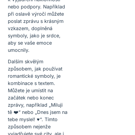
nebo podpory. Například
při oslavě výročí můžete
poslat zprávu s krásným
vzkazem, doplněná
symboly, jako je srdce,
aby se vaše emoce
umocnily.
Dalším skvělým
způsobem, jak používat
romantické symboly, je
kombinace s textem.
Můžete je umístit na
začátek nebo konec
zprávy, například „Miluji
tě ❤️“ nebo „Dnes jsem na
tebe myslel! ♥“. Tímto
způsobem nejenže
vyjadřujete své city, ale i