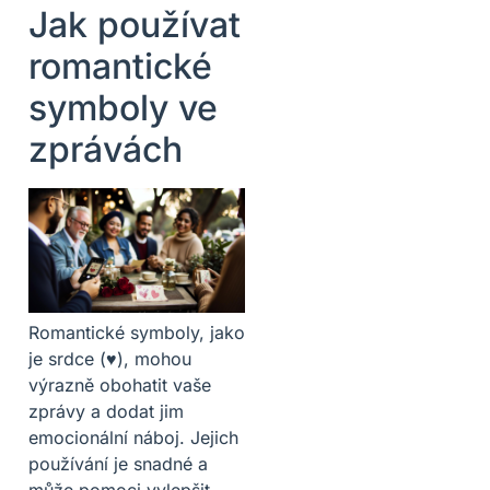
Jak používat
romantické
symboly ve
zprávách
Romantické symboly, jako
je srdce (♥), mohou
výrazně obohatit vaše
zprávy a dodat jim
emocionální náboj. Jejich
používání je snadné a
může pomoci vylepšit