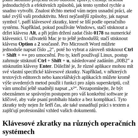
jednoduchých a efektivních způsobů, jak tento symbol rychle a
snadno vytvořit. Znalost těchto metod vám nejen usnadní práci, ale
také zvýší vaši produktivitu. Mezi nejčastější způsoby, jak napsat
symbol ², patří klávesové zkratky, které se liší podle operačního
systému. Například, pokud používáte Windows, stačí stisknout a
držet klávesu
Alt
, a při jejím držení zadat číslo
0178
na numerické
klávesnici. U uživatelů Mac je to ještě jednodušší; stačí stisknout
klávesu
Option
a
2
současně. Pro Microsoft Word můžete
jednoduše napsat číslo „2″, poté ho vybrat a zároveň stisknout
Ctrl
+
Shift
+
+=
pro umocnění. Pro ty, kteří používají Linux, postup
zahrnuje stisknutí
Ctrl
+
Shift
+
u
, následované zadáním „00B2″ a
stisknutím klávesy
Enter
. Důležité je, že různé aplikace mohou mít
své vlastní specifické klávesové zkratky. Například, v některých
textových editorech nebo kancelářských aplikacích můžete kromě
výše uvedených metod použít i funkci pro zápis superskriptů, což
vám umožní ještě snadněji napsat „x²“. Nezapomínejte, že být
obeznámen se správným postupem pro váš konkrétní software je
klíčové, aby vaše psaní probíhalo hladce a bez komplikací. Tyto
zkratky tedy nejen že šetří čas, ale také usnadňují práci s textem a
zajišťují profesionální vzhled vašich dokumentů.
Klávesové zkratky na různých operačních
systémech