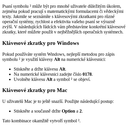
Psaní symbolu ² může být pro mnohé uživatele důležitým úkolem,
zejména pokud pracují s matematickými formulacemi či vědeckými
texty. Jakmile se seznámíte s klávesovými zkratkami pro různé
operační systémy, rychlost a efektivita vašeho psaní se výrazně
zvýší. V následujících řádcích vám představíme konkrétní klávesové
zkratky, které můžete použít v nejběžnějších operačních systémech.
Klávesové zkratky pro Windows
Pokud používáte systém Windows, nejlepší metodou pro zápis
symbolu ² je využití klávesy
Alt
na numerické klávesnici:
Stiskněte a držte klávesu
Alt
.
Na numerické klávesnici zadejte číslo
0178
.
Uvolněte klávesu
Alt
a symbol ² se objeví.
Klávesové zkratky pro Mac
U uživatelů Mac je to ještě snazší. Použijte následující postup:
Stiskněte a současně držte
Option
a
2
.
Tato kombinace okamžitě vytvoří symbol ².