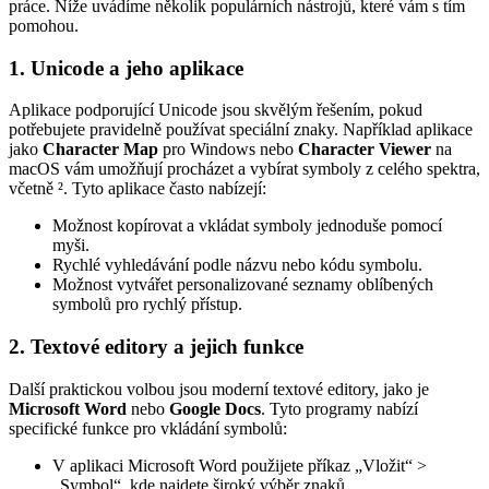
práce. Níže uvádíme několik populárních nástrojů, které vám s tím
pomohou.
1. Unicode a jeho aplikace
Aplikace podporující Unicode jsou skvělým řešením, pokud
potřebujete pravidelně používat speciální znaky. Například aplikace
jako
Character Map
pro Windows nebo
Character Viewer
na
macOS vám umožňují procházet a vybírat symboly z celého spektra,
včetně ². Tyto aplikace často nabízejí:
Možnost kopírovat a vkládat symboly jednoduše pomocí
myši.
Rychlé vyhledávání podle názvu nebo kódu symbolu.
Možnost vytvářet personalizované seznamy oblíbených
symbolů pro rychlý přístup.
2. Textové editory a jejich funkce
Další praktickou volbou jsou moderní textové editory, jako je
Microsoft Word
nebo
Google Docs
. Tyto programy nabízí
specifické funkce pro vkládání symbolů:
V aplikaci Microsoft Word použijete příkaz „Vložit“ >
„Symbol“, kde najdete široký výběr znaků.