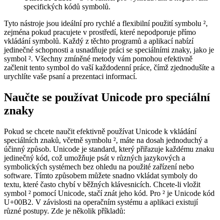
specifických kódů symbolů.
Tyto nástroje jsou ideální pro rychlé a flexibilní použití symbolu ²,
zejména pokud pracujete v prostředí, které nepodporuje přímo
vkládání symbolů. Každý z těchto programů a aplikací nabízí
jedinečné schopnosti a usnadňuje práci se speciálními znaky, jako je
symbol ². Všechny zmíněné metody vám pomohou efektivně
začlenit tento symbol do vaší každodenní práce, čímž zjednodušíte a
urychlíte vaše psaní a prezentaci informací.
Naučte se používat Unicode pro speciální
znaky
Pokud se chcete naučit efektivně používat Unicode k vkládání
speciálních znaků, včetně symbolu ², máte na dosah jednoduchý a
účinný způsob. Unicode je standard, který přiřazuje každému znaku
jedinečný kód, což umožňuje psát v různých jazykových a
symbolických systémech bez ohledu na použité zařízení nebo
software. Tímto způsobem můžete snadno vkládat symboly do
textu, které často chybí v běžných klávesnicích. Chcete-li vložit
symbol ² pomocí Unicode, stačí znát jeho kód. Pro ² je Unicode kód
U+00B2. V závislosti na operačním systému a aplikaci existují
různé postupy. Zde je několik příkladů: