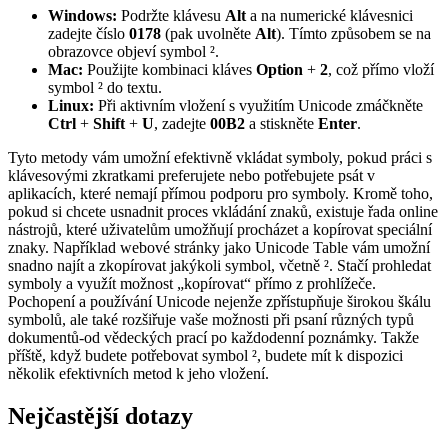
Windows:
Podržte klávesu
Alt
a na numerické klávesnici
zadejte číslo
0178
(pak uvolněte
Alt
). Tímto způsobem se na
obrazovce objeví symbol ².
Mac:
Použijte kombinaci kláves
Option
+
2
, což přímo vloží
symbol ² do textu.
Linux:
Při aktivním vložení s využitím Unicode zmáčkněte
Ctrl
+
Shift
+
U
, zadejte
00B2
a stiskněte
Enter
.
Tyto metody vám umožní efektivně vkládat symboly, pokud práci s
klávesovými zkratkami preferujete nebo potřebujete psát v
aplikacích, které nemají přímou podporu pro symboly. Kromě toho,
pokud si chcete usnadnit proces vkládání znaků, existuje řada online
nástrojů, které uživatelům umožňují procházet a kopírovat speciální
znaky. Například webové stránky jako Unicode Table vám umožní
snadno najít a zkopírovat jakýkoli symbol, včetně ². Stačí prohledat
symboly a využít možnost „kopírovat“ přímo z prohlížeče.
Pochopení a používání Unicode nejenže zpřístupňuje širokou škálu
symbolů, ale také rozšiřuje vaše možnosti při psaní různých typů
dokumentů-od vědeckých prací po každodenní poznámky. Takže
příště, když budete potřebovat symbol ², budete mít k dispozici
několik efektivních metod k jeho vložení.
Nejčastější dotazy