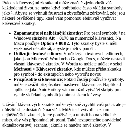
Práce s klávesovými zkratkami může značně zjednodušit váš
každodenní život, zejména když potřebujete často vkládat symboly
jako ². Abyste se vyhnuli frustraci a zbytečnému zdržování, zde jsou
některé osvědčené tipy, které vám pomohou efektivně využívat
klávesové zkratky.
Zapamatujte si nejběžnější zkratky
: Pro psaní symbolu ² na
Windows stiskněte
Alt + 0178
na numerické klávesnici. Na
Macu použijte
Option + 00B2
. Tyto zkratky byste si měli
vyzkoušet několikrát, abyste je měli v paměti.
Utilizujte textové editory
: V některých textových editorech,
jako jsou Microsoft Word nebo Google Docs, můžete nastavit
vlastní klávesové zkratky. V Wordu to můžete udělat v sekci
Možnosti > Klávesové zkratky
, kde můžete přidat zkratku
pro symbol ² do existujících nebo vytvořit novou.
Přizpůsobte si klávesnice
: Pokud častěji používáte symboly,
můžete zvážit přizpůsobení nastavení klávesnice. Například
aplikace jako AutoHotkey vám umožní vytvářet skripty pro
rychlé vkládání symbolů jedním stiskem klávesy.
Užívání klávesových zkratek může výrazně zrychlit vaši práci, ale je
důležité si je dostatečně nacvičit. Můžete si vytvořit seznam
nejběžnějších zkratek, které používáte, a umístit ho na viditelné
místo, aby vás připomínal při psaní. Také nezapomeňte pravidelně
aktualizovat svůj seznam, jakmile se naučíte nové zkratky. V