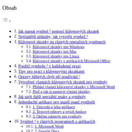
Obsah
Jak napsat symbol ² pomocí klávesových zkratek
Nejčastější způsoby, jak vytvořit symbol ²
Klávesové zkratky na různých operačních systémech
Klávesové zkratky pro Windows
Klávesové zkratky pro Mac
Klávesové zkratky pro Linux
Klávesové zkratky v aplikacích Microsoft Office
Použití symbolu ² v každodenní praxi
Tipy pro práci s klávesovými zkratkami
Opravy běžných chyb při používání ²
Vytvoření vlastních klávesových zkratek pro symboly
Přidání vlastní klávesové zkratky v Microsoft Word
Proč a jak si nastavit vlastní zkratky
Jak najít další speciální znaky a symboly
Jednoduché aplikace pro snazší psaní symbolů
1. Unicode a jeho aplikace
2. Textové editory a jejich funkce
3. Online nástroje pro symboly
Symbol ² v různých programech a aplikacích
1. Microsoft Word
2. Google Docs