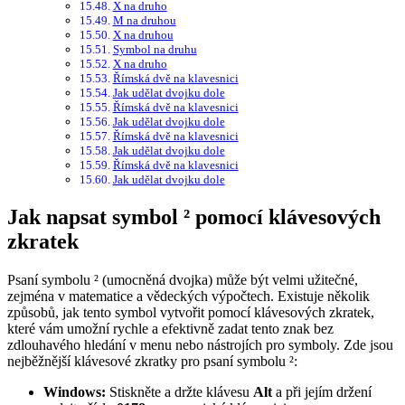
X na druho
M na druhou
X na druhou
Symbol na druhu
X na druho
Římská dvě na klavesnici
Jak udělat dvojku dole
Římská dvě na klavesnici
Jak udělat dvojku dole
Římská dvě na klavesnici
Jak udělat dvojku dole
Římská dvě na klavesnici
Jak udělat dvojku dole
Jak napsat symbol ² pomocí klávesových
zkratek
Psaní symbolu ² (umocněná dvojka) může být velmi užitečné,
zejména v matematice a vědeckých výpočtech. Existuje několik
způsobů, jak tento symbol vytvořit pomocí klávesových zkratek,
které vám umožní rychle a efektivně zadat tento znak bez
zdlouhavého hledání v menu nebo nástrojích pro symboly. Zde jsou
nejběžnější klávesové zkratky pro psaní symbolu ²:
Windows:
Stiskněte a držte klávesu
Alt
a při jejím držení