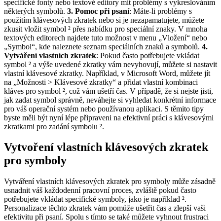
specifické fonty nebo textové editory mít problémy s vykreslováním
některých symbolů.
3. Pomoc při psaní
: Máte-li problémy s
použitím klávesových zkratek nebo si je nezapamatujete, můžete
zkusit vložit symbol ² přes nabídku pro speciální znaky. V mnoha
textových editorech najdete tuto možnost v menu „Vložení“ nebo
„Symbol“, kde naleznete seznam speciálních znaků a symbolů.
4.
Vytváření vlastních zkratek
: Pokud často potřebujete vkládat
symbol ² a výše uvedené zkratky vám nevyhovují, můžete si nastavit
vlastní klávesové zkratky. Například, v Microsoft Word, můžete jít
na „Možnosti > Klávesové zkratky“ a přidat vlastní kombinaci
kláves pro symbol ², což vám ušetří čas. V případě, že si nejste jisti,
jak zadat symbol správně, neváhejte si vyhledat konkrétní informace
pro váš operační systém nebo používanou aplikaci. S těmito tipy
byste měli být nyní lépe připraveni na efektivní práci s klávesovými
zkratkami pro zadání symbolu ².
Vytvoření vlastních klávesových zkratek
pro symboly
Vytváření vlastních klávesových zkratek pro symboly může zásadně
usnadnit váš každodenní pracovní proces, zvláště pokud často
potřebujete vkládat specifické symboly, jako je například ².
Personalizace těchto zkratek vám pomůže ušetřit čas a zlepší vaši
efektivitu při psaní. Spolu s tímto se také můžete vyhnout frustraci