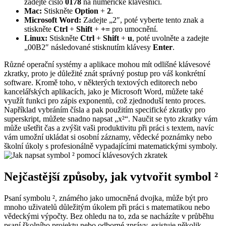
zadejte číslo
0178
na numerické klávesnici.
Mac:
Stiskněte
Option
+
2
.
Microsoft Word:
Zadejte „2″, poté vyberte tento znak a
stiskněte
Ctrl
+
Shift
+
+=
pro umocnění.
Linux:
Stiskněte
Ctrl
+
Shift
+
u
, poté uvolněte a zadejte
„00B2″ následované stisknutím klávesy
Enter
.
Různé operační systémy a aplikace mohou mít odlišné klávesové
zkratky, proto je důležité znát správný postup pro váš konkrétní
software. Kromě toho, v některých textových editorech nebo
kancelářských aplikacích, jako je Microsoft Word, můžete také
využít funkci pro zápis exponentů, což zjednoduší tento proces.
Například vybráním čísla a pak použitím specifické zkratky pro
superskript, můžete snadno napsat „x²“. Naučit se tyto zkratky vám
může ušetřit čas a zvýšit vaši produktivitu při práci s textem, navíc
vám umožní ukládat si osobní záznamy, vědecké poznámky nebo
školní úkoly s profesionálně vypadajícími matematickými symboly.
Nejčastější způsoby, jak vytvořit symbol ²
Psaní symbolu ², známého jako umocněná dvojka, může být pro
mnoho uživatelů důležitým úkolem při práci s matematikou nebo
vědeckými výpočty. Bez ohledu na to, zda se nacházíte v průběhu
psaní školního projektu nebo odborné zprávy, existuje několik