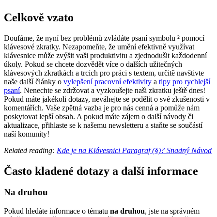
Celkově vzato
Doufáme, že nyní bez problémů zvládáte psaní symbolu ² pomocí
klávesové zkratky. Nezapomeňte, že umění efektivně využívat
klávesnice může zvýšit vaši produktivitu a zjednodušit každodenní
úkoly. Pokud se chcete dozvědět více o dalších užitečných
klávesových zkratkách a trcích pro práci s textem, určitě navštivte
naše další články o
vylepšení pracovní efektivity
a
tipy pro rychlejší
psaní
. Nenechte se zdržovat a vyzkoušejte naši zkratku ještě dnes!
Pokud máte jakékoli dotazy, neváhejte se podělit o své zkušenosti v
komentářích. Vaše zpětná vazba je pro nás cenná a pomůže nám
poskytovat lepší obsah. A pokud máte zájem o další návody či
aktualizace, přihlaste se k našemu newsletteru a staňte se součástí
naší komunity!
Related reading:
Kde je na Klávesnici Paragraf (§)? Snadný Návod
Často kladené dotazy a další informace
Na druhou
Pokud hledáte informace o tématu
na druhou
, jste na správném