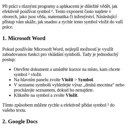
Při práci s různými programy a aplikacemi je důležité vědět, jak
efektivně používat symbol ². Tento exponent často najdete v
oborech, jako jsou věda, matematika či inženýrství. Následující
přístup vám ukáže, jak snadno a rychle tento symbol vložit do vaší
práce.
1. Microsoft Word
Pokud používáte Microsoft Word, nejlepší možností je využít
zabudovanou funkci pro vkládání symbolů. Tady je jednoduchý
postup:
Otevřete dokument a umístěte kurzor na místo, kam chcete
symbol ² vložit.
Na hlavním panelu zvolte
Vložit
>
Symbol
.
V seznamu symbolů vyhledejte výraz „druhá mocnina“ nebo
procházejte seznamem, dokud ho nenajdete.
Klikněte na symbol a zvolte
Vložit
.
Tímto způsobem můžete rychle a efektivně přidat symbol ² do
vašeho textu.
2. Google Docs