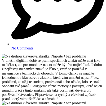
No Comments
V dnešní digitální době se psaní speciálních znaků může zdát jako
maličkost, ale pro mnoho z nás to může být frustrující úkol. Jedním
z nejčastěji hledaných znaků je číslo ², které se používá v
matematice a technických oborech. V tomto článku se naučíte
jednoduchou klávesovou zkratku, která vám umožní napsat ² bez
problémů, ať už jste student, profesionál nebo někdo, kdo se snaží
obohatit své psaní. Odkryjeme různé metody a postupy, které nejen
usnadní práci s tímto znakem, ale také posílí vaši důvěru při
používání klávesnice. Připravte se na rychlý a efektivní způsob
psaní, který vám ušetří čas a námahu!