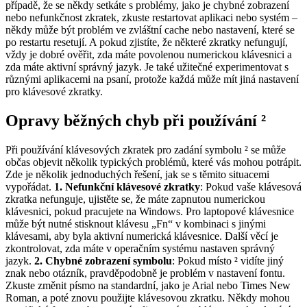
případě, že se někdy setkáte s problémy, jako je chybné zobrazení
nebo nefunkčnost zkratek, zkuste restartovat aplikaci nebo systém –
někdy může být problém ve zvláštní cache nebo nastavení, které se
po restartu resetují. A pokud zjistíte, že některé zkratky nefungují,
vždy je dobré ověřit, zda máte povolenou numerickou klávesnici a
zda máte aktivní správný jazyk. Je také užitečné experimentovat s
různými aplikacemi na psaní, protože každá může mít jiná nastavení
pro klávesové zkratky.
Opravy běžných chyb při používání ²
Při používání klávesových zkratek pro zadání symbolu ² se může
občas objevit několik typických problémů, které vás mohou potrápit.
Zde je několik jednoduchých řešení, jak se s těmito situacemi
vypořádat.
1. Nefunkční klávesové zkratky
: Pokud vaše klávesová
zkratka nefunguje, ujistěte se, že máte zapnutou numerickou
klávesnici, pokud pracujete na Windows. Pro laptopové klávesnice
může být nutné stisknout klávesu „Fn“ v kombinaci s jinými
klávesami, aby byla aktivní numerická klávesnice. Další věcí je
zkontrolovat, zda máte v operačním systému nastaven správný
jazyk.
2. Chybné zobrazení symbolu
: Pokud místo ² vidíte jiný
znak nebo otázník, pravděpodobně je problém v nastavení fontu.
Zkuste změnit písmo na standardní, jako je Arial nebo Times New
Roman, a poté znovu použijte klávesovou zkratku. Někdy mohou