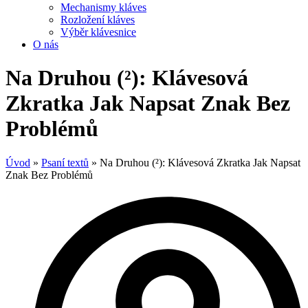
Mechanismy kláves
Rozložení kláves
Výběr klávesnice
O nás
Na Druhou (²): Klávesová
Zkratka Jak Napsat Znak Bez
Problémů
Úvod
»
Psaní textů
»
Na Druhou (²): Klávesová Zkratka Jak Napsat
Znak Bez Problémů