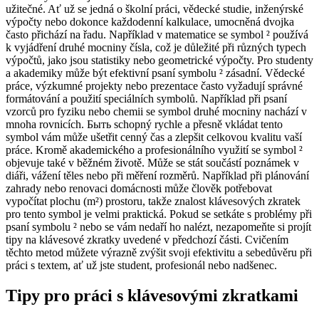
užitečné. Ať už se jedná o školní práci, vědecké studie, inženýrské
výpočty nebo dokonce každodenní kalkulace, umocněná dvojka
často přichází na řadu. Například v matematice se symbol ² používá
k vyjádření druhé mocniny čísla, což je důležité při různých typech
výpočtů, jako jsou statistiky nebo geometrické výpočty. Pro studenty
a akademiky může být efektivní psaní symbolu ² zásadní. Vědecké
práce, výzkumné projekty nebo prezentace často vyžadují správné
formátování a použití speciálních symbolů. Například při psaní
vzorců pro fyziku nebo chemii se symbol druhé mocniny nachází v
mnoha rovnicích. Быть schopný rychle a přesně vkládat tento
symbol vám může ušetřit cenný čas a zlepšit celkovou kvalitu vaší
práce. Kromě akademického a profesionálního využití se symbol ²
objevuje také v běžném životě. Může se stát součástí poznámek v
diáři, vážení těles nebo při měření rozměrů. Například při plánování
zahrady nebo renovaci domácnosti může člověk potřebovat
vypočítat plochu (m²) prostoru, takže znalost klávesových zkratek
pro tento symbol je velmi praktická. Pokud se setkáte s problémy při
psaní symbolu ² nebo se vám nedaří ho nalézt, nezapomeňte si projít
tipy na klávesové zkratky uvedené v předchozí části. Cvičením
těchto metod můžete výrazně zvýšit svoji efektivitu a sebedůvěru při
práci s textem, ať už jste student, profesionál nebo nadšenec.
Tipy pro práci s klávesovými zkratkami