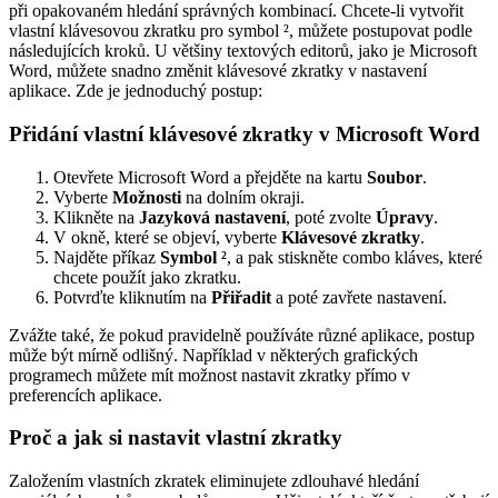
při opakovaném hledání správných kombinací. Chcete-li vytvořit
vlastní klávesovou zkratku pro symbol ², můžete postupovat podle
následujících kroků. U většiny textových editorů, jako je Microsoft
Word, můžete snadno změnit klávesové zkratky v nastavení
aplikace. Zde je jednoduchý postup:
Přidání vlastní klávesové zkratky v Microsoft Word
Otevřete Microsoft Word a přejděte na kartu
Soubor
.
Vyberte
Možnosti
na dolním okraji.
Klikněte na
Jazyková nastavení
, poté zvolte
Úpravy
.
V okně, které se objeví, vyberte
Klávesové zkratky
.
Najděte příkaz
Symbol ²
, a pak stiskněte combo kláves, které
chcete použít jako zkratku.
Potvrďte kliknutím na
Přiřadit
a poté zavřete nastavení.
Zvážte také, že pokud pravidelně používáte různé aplikace, postup
může být mírně odlišný. Například v některých grafických
programech můžete mít možnost nastavit zkratky přímo v
preferencích aplikace.
Proč a jak si nastavit vlastní zkratky
Založením vlastních zkratek eliminujete zdlouhavé hledání