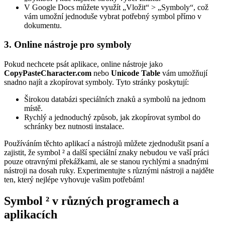
V Google Docs můžete využít „Vložit“ > „Symboly“, což
vám umožní jednoduše vybrat potřebný symbol přímo v
dokumentu.
3. Online nástroje pro symboly
Pokud nechcete psát aplikace, online nástroje jako
CopyPasteCharacter.com
nebo
Unicode Table
vám umožňují
snadno najít a zkopírovat symboly. Tyto stránky poskytují:
Širokou databázi speciálních znaků a symbolů na jednom
místě.
Rychlý a jednoduchý způsob, jak zkopírovat symbol do
schránky bez nutnosti instalace.
Používáním těchto aplikací a nástrojů můžete zjednodušit psaní a
zajistit, že symbol ² a další speciální znaky nebudou ve vaší práci
pouze otravnými překážkami, ale se stanou rychlými a snadnými
nástroji na dosah ruky. Experimentujte s různými nástroji a najděte
ten, který nejlépe vyhovuje vašim potřebám!
Symbol ² v různých programech a
aplikacích