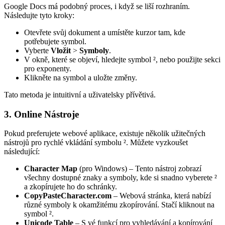
Google Docs má podobný proces, i když se liší rozhraním.
Následujte tyto kroky:
Otevřete svůj dokument a umístěte kurzor tam, kde
potřebujete symbol.
Vyberte
Vložit
>
Symboly
.
V okně, které se objeví, hledejte symbol ², nebo použijte sekci
pro exponenty.
Klikněte na symbol a uložte změny.
Tato metoda je intuitivní a uživatelsky přívětivá.
3. Online Nástroje
Pokud preferujete webové aplikace, existuje několik užitečných
nástrojů pro rychlé vkládání symbolu ². Můžete vyzkoušet
následující:
Character Map
(pro Windows) – Tento nástroj zobrazí
všechny dostupné znaky a symboly, kde si snadno vyberete ²
a zkopírujete ho do schránky.
CopyPasteCharacter.com
– Webová stránka, která nabízí
různé symboly k okamžitému zkopírování. Stačí kliknout na
symbol ².
Unicode Table
– S vé funkcí pro vyhledávání a kopírování