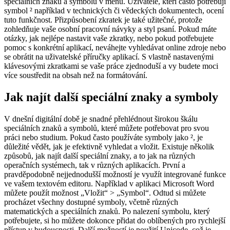
speciálních znaků a symbolů v menu. Uživatelé, kteří často potřebují
symbol ² například v technických či vědeckých dokumentech, ocení
tuto funkčnost. Přizpůsobení zkratek je také užitečné, protože
zohledňuje vaše osobní pracovní návyky a styl psaní. Pokud máte
otázky, jak nejlépe nastavit vaše zkratky, nebo pokud potřebujete
pomoc s konkrétní aplikací, neváhejte vyhledávat online zdroje nebo
se obrátit na uživatelské příručky aplikací. S vlastně nastavenými
klávesovými zkratkami se vaše práce zjednoduší a vy budete moci
více soustředit na obsah než na formátování.
Jak najít další speciální znaky a symboly
V dnešní digitální době je snadné přehlédnout širokou škálu
speciálních znaků a symbolů, které můžete potřebovat pro svou
práci nebo studium. Pokud často používáte symboly jako ², je
důležité vědět, jak je efektivně vyhledat a vložit. Existuje několik
způsobů, jak najít další speciální znaky, a to jak na různých
operačních systémech, tak v různých aplikacích. První a
pravděpodobně nejjednodušší možností je využít integrované funkce
ve vašem textovém editoru. Například v aplikaci Microsoft Word
můžete použít možnost „Vložit“ > „Symbol“. Odtud si můžete
procházet všechny dostupné symboly, včetně různých
matematických a speciálních znaků. Po nalezení symbolu, který
potřebujete, si ho můžete dokonce přidat do oblíbených pro rychlejší
přístup v budoucnosti. Další možností je použití Unicode, což je