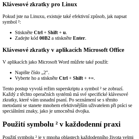
Klávesové zkratky pro Linux
Pokud jste na Linuxu, existuje také efektivní způsob, jak napsat
symbol ²:
Stiskněte
Ctrl
+
Shift
+
u
.
Zadejte kód
00B2
a stiskněte
Enter
.
Klávesové zkratky v aplikacích Microsoft Office
V aplikacích jako Microsoft Word můžete také použít:
Napište číslo „2″.
Vyberte ho a stiskněte
Ctrl
+
Shift
+
+=
.
Tento postup vyvolá režim superskriptu a symbol ² se zobrazí.
Každý z těchto operačních systémů má své specifické klávesové
zkratky, které vám usnadní psaní. Po seznámení se s těmito
metodami se stanete mnohem efektivnějším uživatelem při práci se
speciálními znaky, jako je umocněná dvojka.
Použití symbolu ² v každodenní praxi
Použití symbolu ² je v mnoha oblastech každodenního života velmi