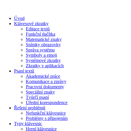
Úvod
Klávesové zkratky
Editace textů
Funkční tlačítka
Matematické znaky
Snímky obrazovky
Správa systému
Symboly a emoji
Systémové zkratky
Zkratky v aplikacích
Psaní textů
Akademické práce
Komunikace a zprávy
Pracovní dokumenty
Speciální znaky
Tvůrčí psaní
Úřední korespondence
Řešení problémů
Nefunkční klávesnice
Problémy s připojením
Typy klávesnic
Herní klávesnice