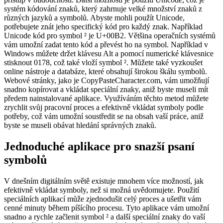
systém kódování znaků, který zahrnuje velké množství znaků z
různých jazyků a symbolů. Abyste mohli použít Unicode,
potřebujete znát jeho specifický kód pro každý znak. Například
Unicode kód pro symbol ² je U+00B2. Většina operačních systémů
vám umožní zadat tento kód a převést ho na symbol. Například v
Windows můžete držet klávesu Alt a pomocí numerické klávesnice
stisknout 0178, což také vloží symbol ². Můžete také vyzkoušet
online nástroje a databáze, které obsahují širokou škálu symbolů.
Webové stránky, jako je CopyPasteCharacter.com, vám umožňují
snadno kopírovat a vkládat speciální znaky, aniž byste museli mít
předem nainstalované aplikace. Využíváním těchto metod můžete
zrychlit svůj pracovní proces a efektivně vkládat symboly podle
potřeby, což vám umožní soustředit se na obsah vaší práce, aniž
byste se museli obávat hledání správných znaků.
Jednoduché aplikace pro snazší psaní
symbolů
V dnešním digitálním světě existuje mnohem více možností, jak
efektivně vkládat symboly, než si možná uvědomujete. Použití
speciálních aplikací může zjednodušit celý proces a ušetřit vám
cenné minuty během píšícího procesu. Tyto aplikace vám umožní
snadno a rychle začlenit symbol ² a další speciální znaky do vaší