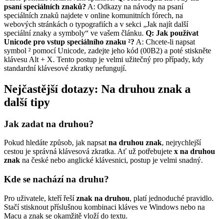
psaní speciálních znaků?
A: Odkazy na návody na psaní
speciálních znaků najdete v online komunitních fórech, na
webových stránkách o typografiích a v sekci „Jak najít další
speciální znaky a symboly“ ve vašem článku.
Q: Jak používat
Unicode pro vstup speciálního znaku ²?
A: Chcete-li napsat
symbol ² pomocí Unicode, zadejte jeho kód (00B2) a poté stiskněte
klávesu Alt + X. Tento postup je velmi užitečný pro případy, kdy
standardní klávesové zkratky nefungují.
Nejčastější dotazy: Na druhou znak a
další tipy
Jak zadat na druhou?
Pokud hledáte způsob, jak napsat
na druhou znak
, nejrychlejší
cestou je správná klávesová zkratka. Ať už potřebujete
x na druhou
znak
na české nebo anglické klávesnici, postup je velmi snadný.
Kde se nachází na druhu?
Pro uživatele, kteří řeší
znak na druhou
, platí jednoduché pravidlo.
Stačí stisknout příslušnou kombinaci kláves ve Windows nebo na
Macu a znak se okamžitě vloží do textu.