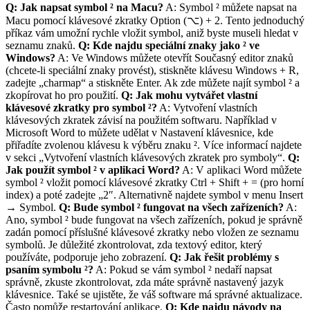
Q: Jak napsat symbol ² na Macu?
A: Symbol ² můžete napsat na
Macu pomocí klávesové zkratky Option (⌥) + 2. Tento jednoduchý
příkaz vám umožní rychle vložit symbol, aniž byste museli hledat v
seznamu znaků.
Q: Kde najdu speciální znaky jako ² ve
Windows?
A: Ve Windows můžete otevřít Současný editor znaků
(chcete-li speciální znaky provést), stiskněte klávesu Windows + R,
zadejte „charmap“ a stiskněte Enter. Ak zde můžete najít symbol ² a
zkopírovat ho pro použití.
Q: Jak mohu vytvářet vlastní
klávesové zkratky pro symbol ²?
A: Vytvoření vlastních
klávesových zkratek závisí na použitém softwaru. Například v
Microsoft Word to můžete udělat v Nastavení klávesnice, kde
přiřadíte zvolenou klávesu k výběru znaku ². Více informací najdete
v sekci „Vytvoření vlastních klávesových zkratek pro symboly“.
Q:
Jak použít symbol ² v aplikaci Word?
A: V aplikaci Word můžete
symbol ² vložit pomocí klávesové zkratky Ctrl + Shift + = (pro horní
index) a poté zadejte „2″. Alternativně najdete symbol v menu Insert
→ Symbol.
Q: Bude symbol ² fungovat na všech zařízeních?
A:
Ano, symbol ² bude fungovat na všech zařízeních, pokud je správně
zadán pomocí příslušné klávesové zkratky nebo vložen ze seznamu
symbolů. Je důležité zkontrolovat, zda textový editor, který
používáte, podporuje jeho zobrazení.
Q: Jak řešit problémy s
psaním symbolu ²?
A: Pokud se vám symbol ² nedaří napsat
správně, zkuste zkontrolovat, zda máte správně nastavený jazyk
klávesnice. Také se ujistěte, že váš software má správné aktualizace.
Často pomůže restartování aplikace.
Q: Kde najdu návody na