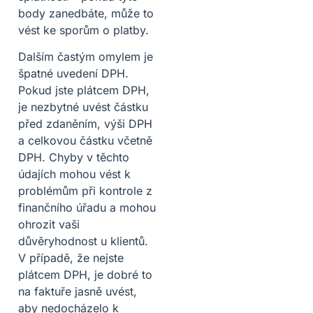
body zanedbáte, může to
vést ke sporům o platby.
Dalším častým omylem je
špatné uvedení DPH.
Pokud jste plátcem DPH,
je nezbytné uvést částku
před zdaněním, výši DPH
a celkovou částku včetně
DPH. Chyby v těchto
údajích mohou vést k
problémům při kontrole z
finančního úřadu a mohou
ohrozit vaši
důvěryhodnost u klientů.
V případě, že nejste
plátcem DPH, je dobré to
na faktuře jasně uvést,
aby nedocházelo k