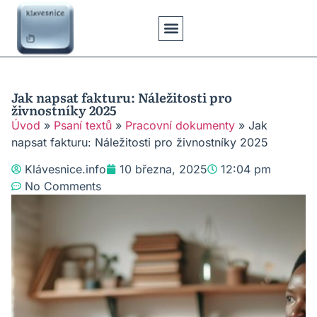
Klávesové Zkratky
Psaní Textů
Řešení Problémů
Typy Klávesnic
Jak napsat fakturu: Náležitosti pro
živnostníky 2025
Úvod
»
Psaní textů
»
Pracovní dokumenty
»
Jak
napsat fakturu: Náležitosti pro živnostníky 2025
Klávesnice.info
10 března, 2025
12:04 pm
No Comments