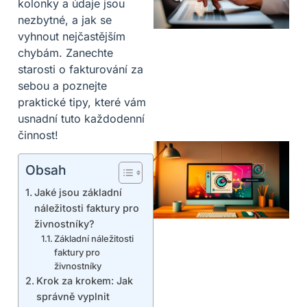
kolonky a údaje jsou
nezbytné, a jak se
vyhnout nejčastějším
chybám. Zanechte
starosti o fakturování za
sebou a poznejte
praktické tipy, které vám
usnadní tuto každodenní
činnost!
Obsah
Jaké jsou základní
náležitosti faktury pro
živnostníky?
Základní náležitosti
faktury pro
živnostníky
Krok za krokem: Jak
správně vyplnit