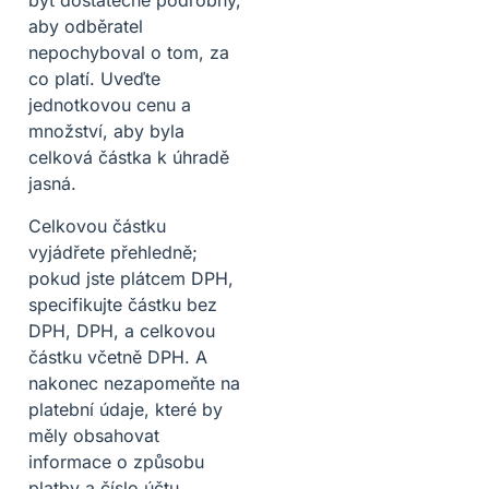
být dostatečně podrobný,
aby odběratel
nepochyboval o tom, za
co platí. Uveďte
jednotkovou cenu a
množství, aby byla
celková částka k úhradě
jasná.
Celkovou částku
vyjádřete přehledně;
pokud jste plátcem DPH,
specifikujte částku bez
DPH, DPH, a celkovou
částku včetně DPH. A
nakonec nezapomeňte na
platební údaje, které by
měly obsahovat
informace o způsobu
platby a číslo účtu.